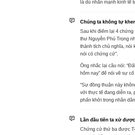
là dù nhấn mạnh kinh tế 
Chúng ta không tự khe
Sau khi điểm lại 4 chứng
thư Nguyễn Phú Trọng nh
thành tích chủ nghĩa, nói
nói có chứng cứ”.
Ông nhắc lại câu nói: “Đ
hôm nay” để nói về sự cố
“Sự đồng thuận này không
với thực tế đang diễn ra,
phấn khởi trong nhân dân t
Lần đầu tiên ta xử được 
Chứng cứ thứ ba được Tổ