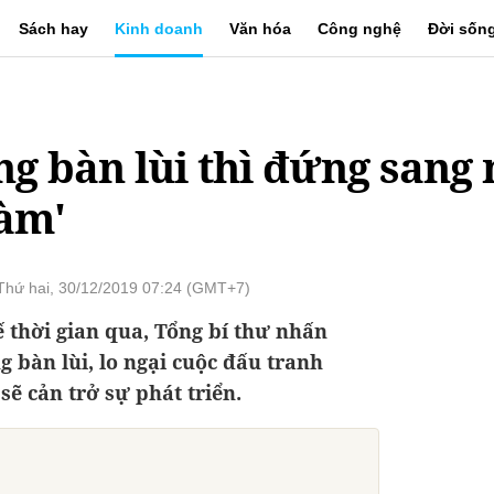
Sách hay
Kinh doanh
Văn hóa
Công nghệ
Đời sốn
ởng bàn lùi thì đứng sang
àm'
Thứ hai, 30/12/2019 07:24 (GMT+7)
ế thời gian qua, Tổng bí thư nhấn
g bàn lùi, lo ngại cuộc đấu tranh
ẽ cản trở sự phát triển.