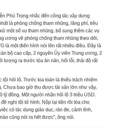
yễn Phú Trọng nhắc đến công tác xây dựng
 nhất là phòng chống tham nhũng, lãng phí, tiêu
t xử một số vụ tham nhũng, bổ sung thêm các vụ
ung ương về phòng chống tham nhũng theo dõi,
G là một điển hình nói lên rất nhiều điều. Đây là
 cán bộ cao cấp, 2 nguyên Ủy viên Trung ương, 2
tượng ra trước tòa ăn năn, hối lỗi, thái độ rất
tội hối lộ. Trước kia toàn là thiếu trách nhiệm
. Chưa bao giờ thu được tài sản lớn như vậy.
0 tỷ đồng
. Một người nhận hối lộ
3 triệu USD
.
ề nghị tội tử hình. Nộp lại tiền rồi tòa cho
iệc có tác dụng giáo dục, răn đe, cảnh tỉnh,
nào cũng nói ra hết được”, ông nói.