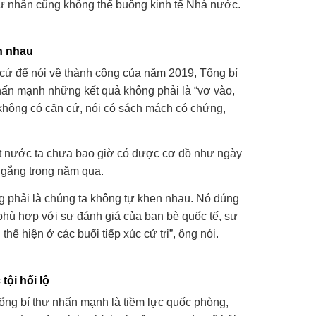
tư nhân cũng không thể buông kinh tế Nhà nước.
n nhau
 cứ để nói về thành công của năm 2019, Tổng bí
ấn mạnh những kết quả không phải là “vơ vào,
 không có căn cứ, nói có sách mách có chứng,
ất nước ta chưa bao giờ có được cơ đồ như ngày
 gắng trong năm qua.
 phải là chúng ta không tự khen nhau. Nó đúng
 phù hợp với sự đánh giá của bạn bè quốc tế, sự
hể hiện ở các buổi tiếp xúc cử tri”, ông nói.
tội hối lộ
ng bí thư nhấn mạnh là tiềm lực quốc phòng,