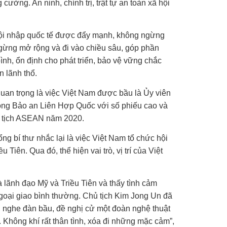
 cường. An ninh, chính trị, trật tự an toàn xã hội
hội nhập quốc tế được đẩy mạnh, không ngừng
ừng mở rộng và đi vào chiều sâu, góp phần
nh, ổn định cho phát triển, bảo vệ vững chắc
n lãnh thổ.
uan trọng là việc Việt Nam được bầu là Ủy viên
ồng Bảo an Liên Hợp Quốc với số phiếu cao và
 tịch ASEAN năm 2020.
g bí thư nhắc lại là việc Việt Nam tổ chức hội
 Tiên. Qua đó, thể hiện vai trò, vị trí của Việt
hà lãnh đạo Mỹ và Triều Tiên và thấy tình cảm
goại giao bình thường. Chủ tịch Kim Jong Un đã
, nghe đàn bầu, đề nghị cử một đoàn nghệ thuật
. Không khí rất thân tình, xóa đi những mặc cảm”,