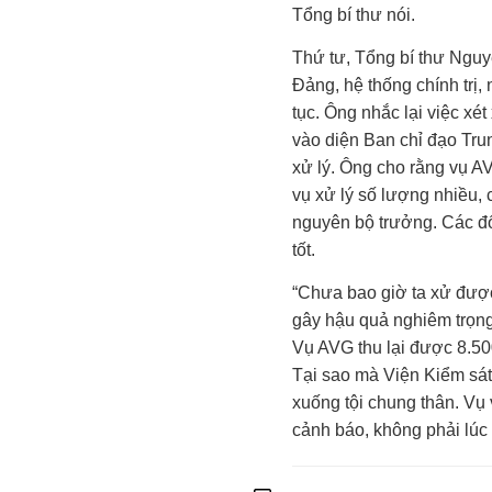
Tổng bí thư nói.
Thứ tư, Tổng bí thư Ngu
Đảng, hệ thống chính trị,
tục. Ông nhắc lại việc xé
vào diện Ban chỉ đạo Tr
xử lý. Ông cho rằng vụ AV
vụ xử lý số lượng nhiều,
nguyên bộ trưởng. Các đối 
tốt.
“Chưa bao giờ ta xử được 
gây hậu quả nghiêm trọng
Vụ AVG thu lại được
8.50
Tại sao mà Viện Kiểm sát đ
xuống tội chung thân. Vụ v
cảnh báo, không phải lúc 