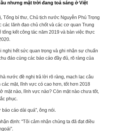
ầu nhưng mặt trời đang toả sáng ở Việt
hị, Tổng bí thư, Chủ tịch nước Nguyễn Phú Trọng
c các lãnh đạo chủ chốt và các cơ quan Trung
 tổng kết công tác năm 2019 và bàn việc thực
2020.
 nghị hết sức quan trọng và ghi nhận sự chuẩn
 chu đáo cùng các báo cáo đầy đủ, rõ ràng của
 nước đề nghị trả lời rõ ràng, mạch lạc câu
 các mặt, lĩnh vực có cao hơn, tốt hơn 2018
ở mặt nào, lĩnh vực nào? Còn mặt nào chưa tốt,
hắc phục.
 báo cáo dài quá”, ông nói.
nhận định: “Tôi cảm nhận chúng ta đã đạt điều
ngoái”.