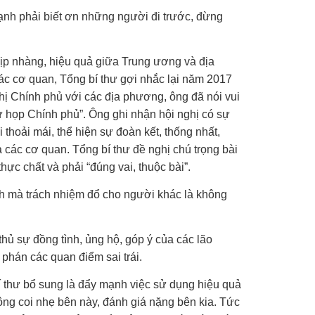
nh phải biết ơn những người đi trước, đừng
ịp nhàng, hiệu quả giữa Trung ương và địa
c cơ quan, Tổng bí thư gợi nhắc lại năm 2017
ghị Chính phủ với các địa phương, ông đã nói vui
 họp Chính phủ”. Ông ghi nhận hội nghị có sự
 thoải mái, thể hiện sự đoàn kết, thống nhất,
 các cơ quan. Tổng bí thư đề nghị chú trọng bài
hực chất và phải “đúng vai, thuộc bài”.
h mà trách nhiệm đổ cho người khác là không
 thủ sự đồng tình, ủng hộ, góp ý của các lão
ê phán các quan điểm sai trái.
 thư bổ sung là đẩy mạnh việc sử dụng hiệu quả
ng coi nhẹ bên này, đánh giá nặng bên kia. Tức