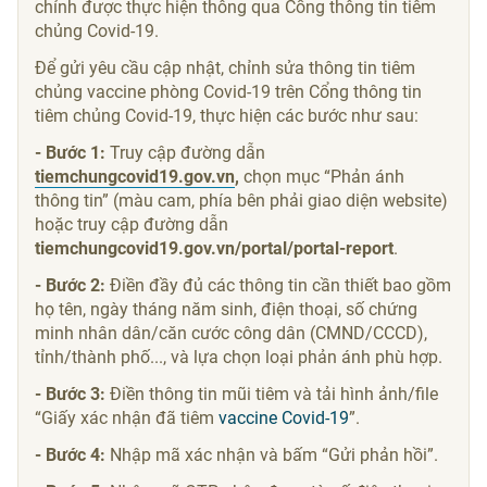
chỉnh được thực hiện thông qua Cổng thông tin tiêm
chủng Covid-19.
Để gửi yêu cầu cập nhật, chỉnh sửa thông tin tiêm
chủng vaccine phòng Covid-19 trên Cổng thông tin
tiêm chủng Covid-19, thực hiện các bước như sau:
- Bước 1:
Truy cập đường dẫn
tiemchungcovid19.gov.vn
,
chọn mục “Phản ánh
thông tin” (màu cam, phía bên phải giao diện website)
hoặc truy cập đường dẫn
tiemchungcovid19.gov.vn/portal/portal-report
.
- Bước 2:
Điền đầy đủ các thông tin cần thiết bao gồm
họ tên, ngày tháng năm sinh, điện thoại, số chứng
minh nhân dân/căn cước công dân (CMND/CCCD),
tỉnh/thành phố..., và lựa chọn loại phản ánh phù hợp.
- Bước 3:
Điền thông tin mũi tiêm và tải hình ảnh/file
“Giấy xác nhận đã tiêm
vaccine Covid-19
”.
- Bước 4:
Nhập mã xác nhận và bấm “Gửi phản hồi”.