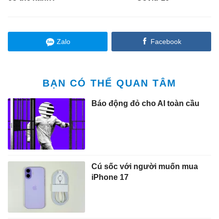
Zalo
Facebook
BẠN CÓ THỂ QUAN TÂM
Báo động đỏ cho AI toàn cầu
Cú sốc với người muốn mua
iPhone 17