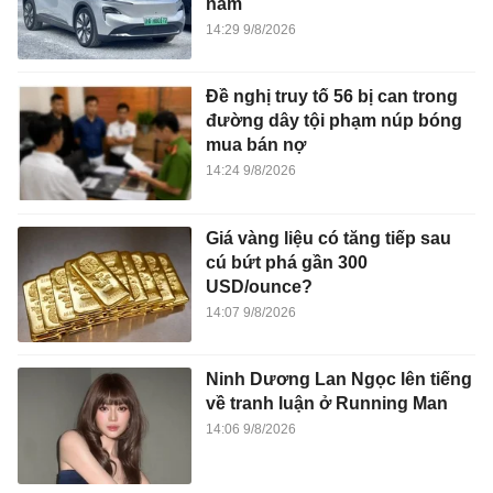
năm
14:29 9/8/2026
Đề nghị truy tố 56 bị can trong
đường dây tội phạm núp bóng
mua bán nợ
14:24 9/8/2026
Giá vàng liệu có tăng tiếp sau
cú bứt phá gần 300
USD/ounce?
14:07 9/8/2026
Ninh Dương Lan Ngọc lên tiếng
về tranh luận ở Running Man
14:06 9/8/2026