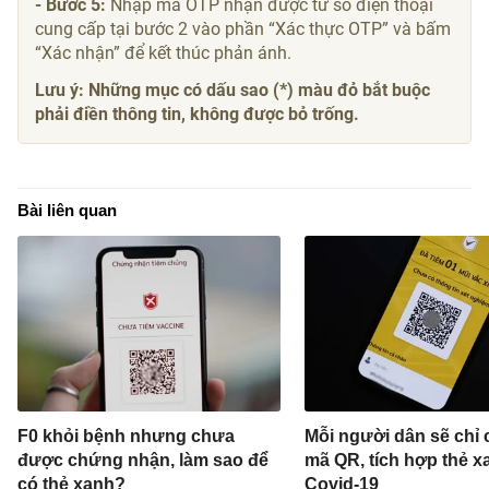
- Bước 5:
Nhập mã OTP nhận được từ số điện thoại
cung cấp tại bước 2 vào phần “Xác thực OTP” và bấm
“Xác nhận” để kết thúc phản ánh.
Lưu ý: Những mục có dấu sao (*) màu đỏ bắt buộc
phải điền thông tin, không được bỏ trống.
Bài liên quan
F0 khỏi bệnh nhưng chưa
Mỗi người dân sẽ chỉ 
được chứng nhận, làm sao để
mã QR, tích hợp thẻ x
có thẻ xanh?
Covid-19