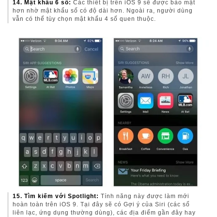
14. Mật khẩu 6 số:
Các thiết bị trên iOS 9 sẽ được bảo mật
hơn nhờ mật khẩu số có độ dài hơn. Ngoài ra, người dùng
vẫn có thể tùy chọn mật khẩu 4 số quen thuộc.
15. Tìm kiếm với Spotlight:
Tính năng này được làm mới
hoàn toàn trên iOS 9. Tại đây sẽ có Gợi ý của Siri (các số
liên lạc, ứng dụng thường dùng), các địa điểm gần đây hay