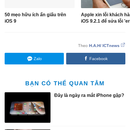
50 mẹo hữu ích ẩn giấu trên
Apple xin lỗi khách hà
iOS 9
iOS 9.2.1 để sửa lỗi 'er
H.A.H/ ICTnews
Zalo
Facebook
BẠN CÓ THỂ QUAN TÂM
Đây là ngày ra mắt iPhone gập?