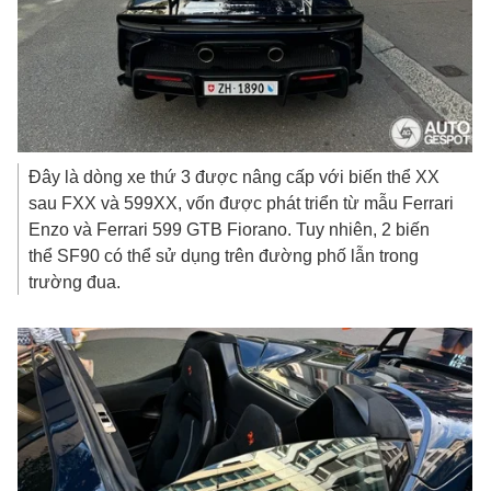
Đây là dòng xe thứ 3 được nâng cấp với biến thể XX
sau FXX và 599XX, vốn được phát triển từ mẫu Ferrari
Enzo và Ferrari 599 GTB Fiorano. Tuy nhiên, 2 biến
thể SF90 có thể sử dụng trên đường phố lẫn trong
trường đua.