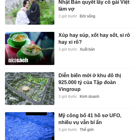
Nhật Bản quyết lấy cô gái Việt
làm vợ
3 giờ trước
Đời sống
Xúp hay súp, xốt hay sốt, si rô
hay xi rô?
3 giờ trước
Xuất bản
Diễn biến mới ở khu đô thị
925.000 tỷ của Tập đoàn
Vingroup
3 giờ trước
Kinh doanh
Mỹ công bố 41 hồ sơ UFO,
nhiều vụ vẫn bí ẩn
3 giờ trước
Thế giới