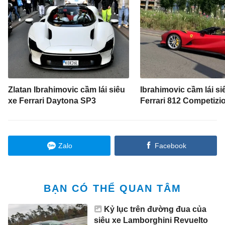
Zlatan Ibrahimovic cầm lái siêu
Ibrahimovic cầm lái si
xe Ferrari Daytona SP3
Ferrari 812 Competizi
Zalo
Facebook
BẠN CÓ THỂ QUAN TÂM
Kỷ lục trên đường đua của
siêu xe Lamborghini Revuelto