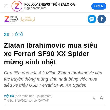
FOLLOW
ZNEWS
TRÊN
ZALO OA
OPEN
Cập nhật tin mới
XE
ÔTÔ
Zlatan Ibrahimovic mua siêu
xe Ferrari SF90 XX Spider
mừng sinh nhật
Cựu tiền đạo của AC Milan Zlatan Ibrahimovic tiếp
tục truyền thống mừng sinh nhật bằng việc mua
siêu xe triệu USD Ferrari SF90 XX Spider.
Việt Hà
Ảnh minh họa: kjsupercars
A
A
Thứ ba, 8/10/2024 14:10 (GMT+7)