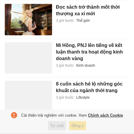
Đọc sách trở thành mốt thời
thượng xa xỉ mới
3 giờ trước
Thế giới
Mi Hồng, PNJ lên tiếng về kết
luận thanh tra hoạt động kinh
doanh vàng
3 giờ trước
Kinh doanh
8 cuốn sách hé lộ những góc
khuất của ngành thời trang
3 giờ trước
Lifestyle
Cải thiện trải nghiệm với cookie. Xem
Chính sách Cookie
Báo động đỏ cho AI toàn cầu
Từ chối
Đồng ý
4 giờ trước
Công nghệ