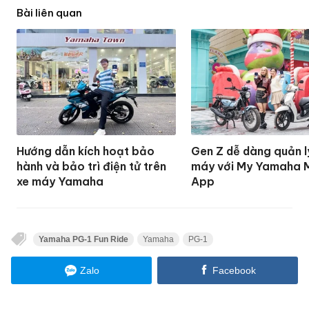
Bài liên quan
Hướng dẫn kích hoạt bảo
Gen Z dễ dàng quản l
hành và bảo trì điện tử trên
máy với My Yamaha 
xe máy Yamaha
App
Yamaha PG-1 Fun Ride
Yamaha
PG-1
Zalo
Facebook