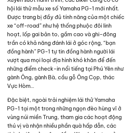
hội lái thử mẫu xe số Yamaha PG-1 mới nhất.
Được trang bị đầy đủ tính năng của một chiếc
xe “off-road” như hệ thống phuộc đôi linh
hoạt, lốp gai bản to, gầm cao và ghi-đông
trần có khả năng đánh lái ở góc rộng, “bạn
đồng hành” PG-1 tự tin đồng hành người lái
vượt qua mọi loại địa hình khó khăn để đến
những điểm check-in nổi tiếng tại Phú Yên như
gành Ông, gành Bà, cầu gỗ Ông Cọp, thác
Vực Hòm...
Đặc biệt, ngoài trải nghiệm lái thử Yamaha
PG-1 tại một trong những ngọn đèo hùng vĩ ở
vùng núi miền Trung, tham gia các hoạt động
thú vị và nhận nhiều phần quà hấp dẫn, các