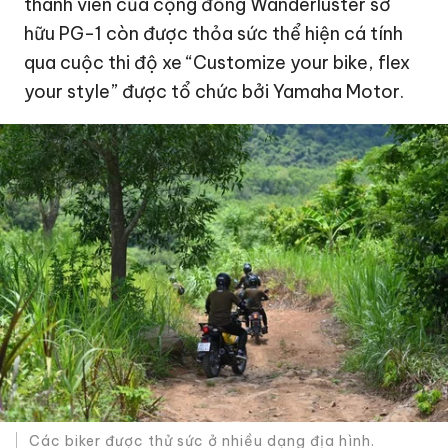
thành viên của cộng đồng Wanderluster sở
hữu PG-1 còn được thỏa sức thể hiện cá tính
qua cuộc thi độ xe “Customize your bike, flex
your style” được tổ chức bởi Yamaha Motor.
Các biker được thử sức ở nhiều dạng địa hình.