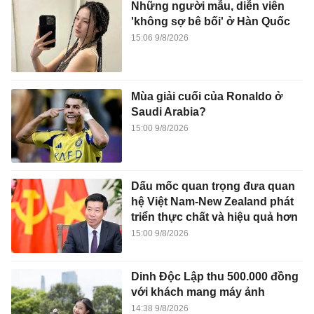
Những người mẫu, diễn viên
'không sợ bê bối' ở Hàn Quốc
15:06 9/8/2026
Mùa giải cuối của Ronaldo ở
Saudi Arabia?
15:00 9/8/2026
Dấu mốc quan trọng đưa quan
hệ Việt Nam-New Zealand phát
triển thực chất và hiệu quả hơn
15:00 9/8/2026
Dinh Độc Lập thu 500.000 đồng
với khách mang máy ảnh
14:38 9/8/2026