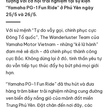
tượng với cơ hội trải nghiệm tại sự kiện
“Yamaha PG-1 Fun Ride” ở Phú Yên ngày
25/5 và 26/5.
Với sứ mệnh “Tự do vẫy gọi, chinh phục cực
Đông Tổ quốc”, The Wanderluster Team của
Yamaha Motor Vietnam - những “kẻ lữ hành”
đam mê xê dịch - đã chinh phục thành công
cực Bắc. Không dừng lại ở đó, tinh thần yêu tự
do vẫn tiếp tục thúc đẩy họ bứt phá mọi giới
hạn.
“Yamaha PG-1 Fun Ride” đã thu hút và đưa
hàng trăm biker trải nghiệm những cung đường
ven biển đầy nắng gió của mảnh đất miền
Trung Phú Yên. Đặt chân đến nơi đây, các