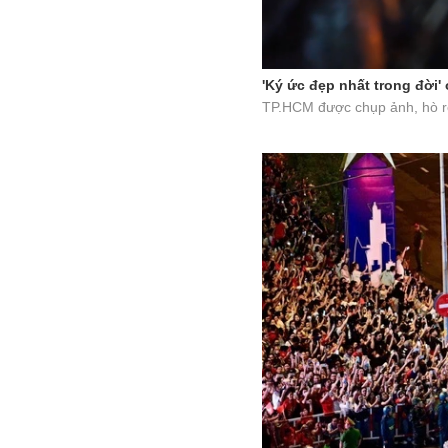
'Ký ức đẹp nhất trong đời'
TP.HCM được chụp ảnh, hò reo