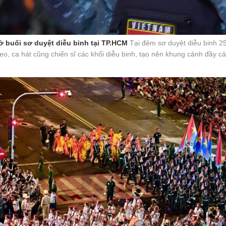
 ở buổi sơ duyệt diễu binh tại TP.HCM
Tại đêm sơ duyệt diễu binh 2
, ca hát cũng chiến sĩ các khối diễu binh, tạo nên khung cảnh đầy c