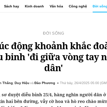
Sách hay
Kinh doanh
Văn hóa
Công nghệ
Đời sốn
ĐỜI SỐNG
úc động khoảnh khắc đo
u binh 'đi giữa vòng tay 
dân'
n Thắng
Duy Hiệu
Đào Phương
Thứ bảy, 26/4/2025 05:00 (G
 sơ duyệt diễu binh 25/4, hàng nghìn người dân 
ín hai bên đường, vẫy cờ hoa và hò reo chào mừ