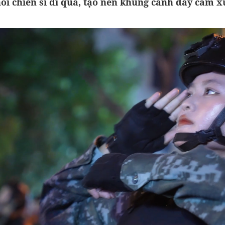
ối chiến sĩ đi qua, tạo nên khung cảnh đầy cảm x