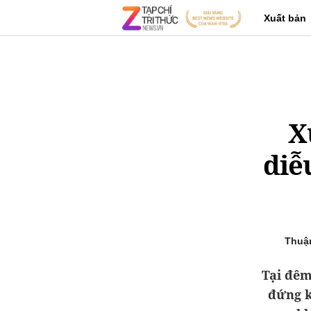
Xuất bản
X
diễ
Thuậ
Tại đêm
đứng k