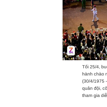
Tối 25/4, b
hành chào 
(30/4/1975 
quân đội, c
tham gia diễ