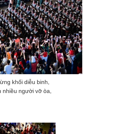
ừng khối diễu binh,
n nhiều người vỡ òa,