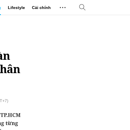
g
Lifestyle
Cải chính
àn
nhân
MT+7)
ở TP.HCM
ng từng