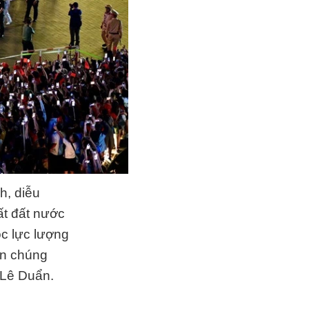
h, diễu
t đất nước
ộc lực lượng
ần chúng
g Lê Duẩn.