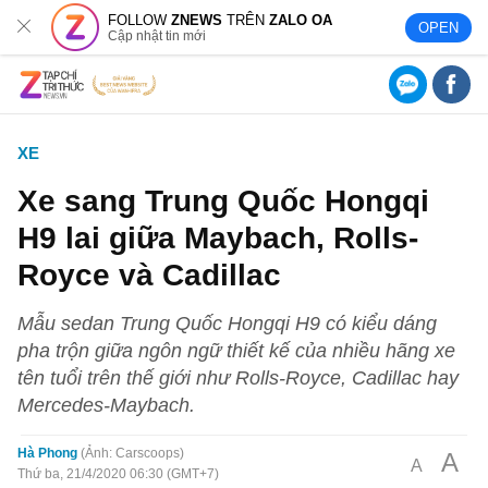
FOLLOW
ZNEWS
TRÊN
ZALO OA
OPEN
Cập nhật tin mới
XE
Xe sang Trung Quốc Hongqi
H9 lai giữa Maybach, Rolls-
Royce và Cadillac
Mẫu sedan Trung Quốc Hongqi H9 có kiểu dáng
pha trộn giữa ngôn ngữ thiết kế của nhiều hãng xe
tên tuổi trên thế giới như Rolls-Royce, Cadillac hay
Mercedes-Maybach.
Hà Phong
Ảnh: Carscoops
A
A
Thứ ba, 21/4/2020 06:30 (GMT+7)