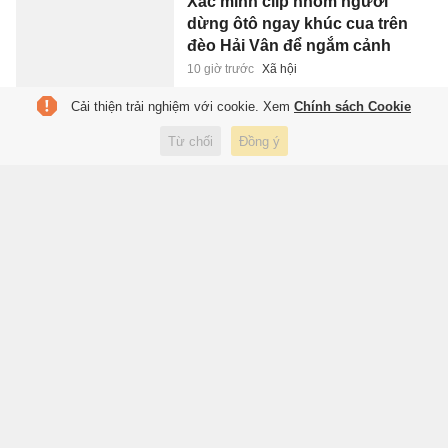
Xác minh clip nhóm người
dừng ôtô ngay khúc cua trên
đèo Hải Vân để ngắm cảnh
10 giờ trước
Xã hội
Cải thiện trải nghiệm với cookie. Xem
Chính sách Cookie
Ám ảnh tâm lý mang tên ly hôn
Từ chối
Đồng ý
10 giờ trước
Sách hay
FIFA chia rẽ vì Infantino
10 giờ trước
Thể thao
Barca sẽ đáng sợ thế nào nếu
có Rodri?
10 giờ trước
Thể thao