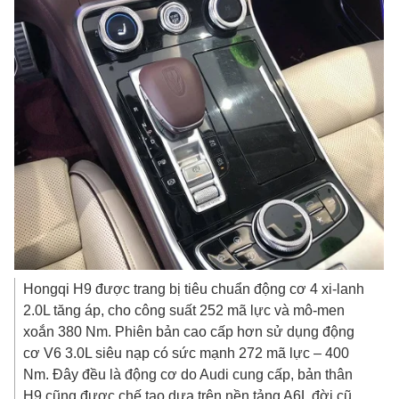
Hongqi H9 được trang bị tiêu chuẩn động cơ 4 xi-lanh
2.0L tăng áp, cho công suất 252 mã lực và mô-men
xoắn 380 Nm. Phiên bản cao cấp hơn sử dụng động
cơ V6 3.0L siêu nạp có sức mạnh 272 mã lực – 400
Nm. Đây đều là động cơ do Audi cung cấp, bản thân
H9 cũng được chế tạo dựa trên nền tảng A6L đời cũ.