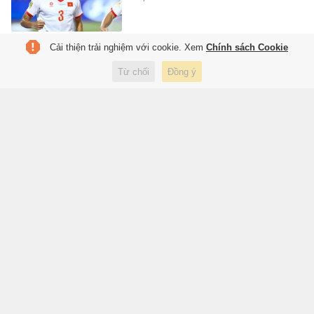
Cải thiện trải nghiệm với cookie. Xem
Chính sách Cookie
Địa phương nào sẽ giảm nhiều
đầu mối trường công nhất?
Từ chối
Đồng ý
49 phút trước
Giáo dục
Sài Gòn cho tôi sống một thời
tuổi trẻ tươi đẹp
50 phút trước
Xã hội
7 gia tộc giàu nhất nước Mỹ
1 giờ trước
Lifestyle