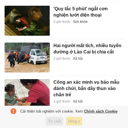
'Quy tắc 5 phút' ngắt cơn
nghiện lướt điện thoại
3 giờ trước
Sức khỏe
Hai người mất tích, nhiều tuyến
đường ở Lào Cai bị chia cắt
3 giờ trước
Xã hội
Công an xác minh vụ bảo mẫu
đánh chửi, bắn dây thun vào
chân trẻ
3 giờ trước
Xã hội
Cải thiện trải nghiệm với cookie. Xem
Chính sách Cookie
Từ chối
Đồng ý