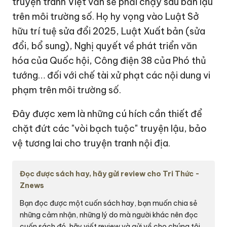
truyện tranh Việt vẫn sẽ phải chạy sau bản lậu
trên môi trường số. Họ hy vọng vào Luật Sở
hữu trí tuệ sửa đổi 2025, Luật Xuất bản (sửa
đổi, bổ sung), Nghị quyết về phát triển văn
hóa của Quốc hội, Công điện 38 của Phó thủ
tướng… đối với chế tài xử phạt các nội dung vi
phạm trên môi trường số.
Đây được xem là những cú hích cần thiết để
chặt đứt các "vòi bạch tuộc" truyện lậu, bảo
vệ tương lai cho truyện tranh nội địa.
Đọc được sách hay, hãy gửi review cho Tri Thức -
Znews
Bạn đọc được một cuốn sách hay, bạn muốn chia sẻ
những cảm nhận, những lý do mà người khác nên đọc
cuốn sách đó, hãy viết review và gửi về cho chúng tôi.