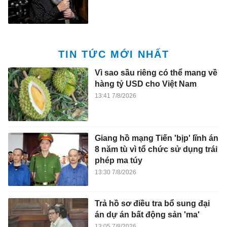
TIN TỨC MỚI NHẤT
Vì sao sầu riêng có thể mang về
hàng tỷ USD cho Việt Nam
13:41 7/8/2026
Giang hồ mạng Tiến 'bịp' lĩnh án
8 năm tù vì tổ chức sử dụng trái
phép ma túy
13:30 7/8/2026
Trả hồ sơ điều tra bổ sung đại
án dự án bất động sản 'ma'
13:05 7/8/2026