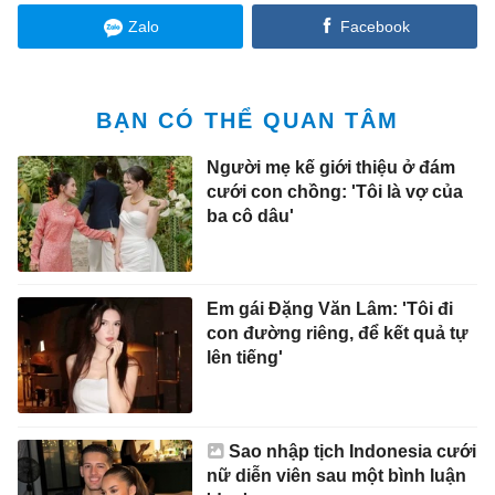
Zalo
Facebook
BẠN CÓ THỂ QUAN TÂM
Người mẹ kế giới thiệu ở đám
cưới con chồng: 'Tôi là vợ của
ba cô dâu'
Em gái Đặng Văn Lâm: 'Tôi đi
con đường riêng, để kết quả tự
lên tiếng'
Sao nhập tịch Indonesia cưới
nữ diễn viên sau một bình luận