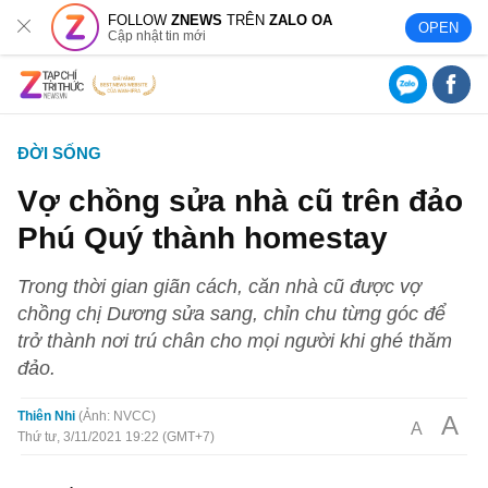
FOLLOW
ZNEWS
TRÊN
ZALO OA
OPEN
Cập nhật tin mới
ĐỜI SỐNG
Vợ chồng sửa nhà cũ trên đảo
Phú Quý thành homestay
Trong thời gian giãn cách, căn nhà cũ được vợ
chồng chị Dương sửa sang, chỉn chu từng góc để
trở thành nơi trú chân cho mọi người khi ghé thăm
đảo.
Thiên Nhi
Ảnh: NVCC
A
A
Thứ tư, 3/11/2021 19:22 (GMT+7)