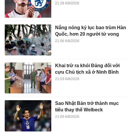
21:28 6/8/2026
Nắng nóng kỷ lục bao trùm Hàn
Quốc, hơn 20 người tử vong
21:06 6/8/2026
Khai trừ ra khỏi Đảng đối với
cựu Chủ tịch xã ở Ninh Bình
21:03 6/8/2026
Sao Nhật Bản trở thành mục
tiêu thay thế Welbeck
21:00 6/8/2026