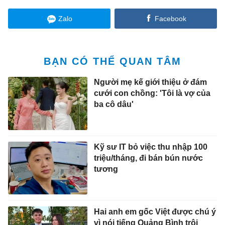
Zalo
Facebook
BẠN CÓ THỂ QUAN TÂM
Người mẹ kế giới thiệu ở đám
cưới con chồng: 'Tôi là vợ của
ba cô dâu'
Kỹ sư IT bỏ việc thu nhập 100
triệu/tháng, đi bán bún nước
tương
Hai anh em gốc Việt được chú ý
vì nói tiếng Quảng Bình trôi