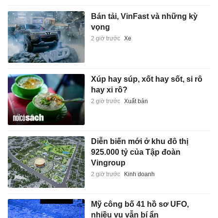
Bán tải, VinFast và những kỳ
vọng
2 giờ trước
Xe
Xúp hay súp, xốt hay sốt, si rô
hay xi rô?
2 giờ trước
Xuất bản
Diễn biến mới ở khu đô thị
925.000 tỷ của Tập đoàn
Vingroup
2 giờ trước
Kinh doanh
Mỹ công bố 41 hồ sơ UFO,
nhiều vụ vẫn bí ẩn