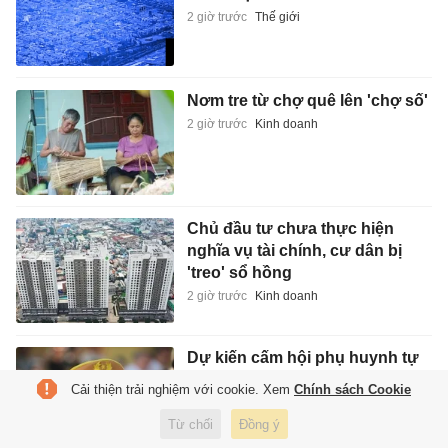
2 giờ trước
Thế giới
Nơm tre từ chợ quê lên 'chợ số'
2 giờ trước
Kinh doanh
Chủ đầu tư chưa thực hiện
nghĩa vụ tài chính, cư dân bị
'treo' sổ hồng
2 giờ trước
Kinh doanh
Dự kiến cấm hội phụ huynh tự
đặt ra các khoản thu
Cải thiện trải nghiệm với cookie. Xem
Chính sách Cookie
3 giờ trước
Giáo dục
Từ chối
Đồng ý