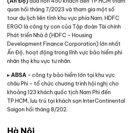
(Ấn Độ)
đưa hơn 450 khách đến TP.HCM tham
quan hồi tháng 7/2023 và tham gia một số
tour du lịch liên tỉnh khu vực phía Nam. HDFC
ERGO là công ty con của Tập đoàn Tài chính
Phát triển Nhà ở (HDFC - Housing
Development Finance Corporation) lớn nhất
Ấn Độ, hoạt động trong lĩnh vực bảo hiểm phi
nhân thọ khu vực tư nhân.
▸
ABSA
- công ty bảo hiểm lớn tại khu vực
châu Phi - tổ chức chương trình hội nghị cho
khoảng 123 khách quốc tịch Nam Phi đến
TP.HCM, lưu trú tại khách sạn InterContinental
Saigon hồi tháng 8/202.
Hà Nội