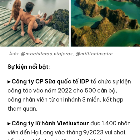
Ảnh:
@
mochileros.viajeros
,
@
millioninspire
.
Sự kiện nổi bật:
▸ Công ty CP Sữa quốc tế IDP
tổ chức sự kiện
công tác vào năm 2022 cho 500 cán bộ,
công nhân viên từ chi nhánh 3 miền, kết hợp
tham quan.
▸ Công ty lữ hành Vietluxtour
đưa 1.400 nhân
viên đến Hạ Long vào tháng 9/2023 vui chơi,