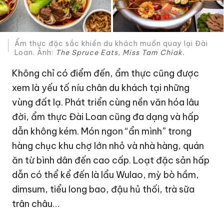
Ẩm thực đặc sắc khiến du khách muốn quay lại Đài
Loan. Ảnh:
The Spruce Eats, Miss Tam Chiak.
Không chỉ có điểm đến, ẩm thực cũng được
xem là yếu tố níu chân du khách tại những
vùng đất lạ. Phát triển cùng nền văn hóa lâu
đời, ẩm thực Đài Loan cũng đa dạng và hấp
dẫn không kém. Món ngon “ẩn mình” trong
hàng chục khu chợ lớn nhỏ và nhà hàng, quán
ăn từ bình dân đến cao cấp. Loạt đặc sản hấp
dẫn có thể kể đến là lẩu Wulao, mỳ bò hầm,
dimsum, tiểu long bao, đậu hủ thối, trà sữa
trân châu…