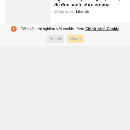
để đọc sách, chơi cờ vua
10 giờ trước
Lifestyle
Cải thiện trải nghiệm với cookie. Xem
Chính sách Cookie
Xác minh clip nhóm người
Từ chối
Đồng ý
dừng ôtô ngay khúc cua trên
đèo Hải Vân để ngắm cảnh
10 giờ trước
Xã hội
Ám ảnh tâm lý mang tên ly hôn
10 giờ trước
Sách hay
FIFA chia rẽ vì Infantino
10 giờ trước
Thể thao