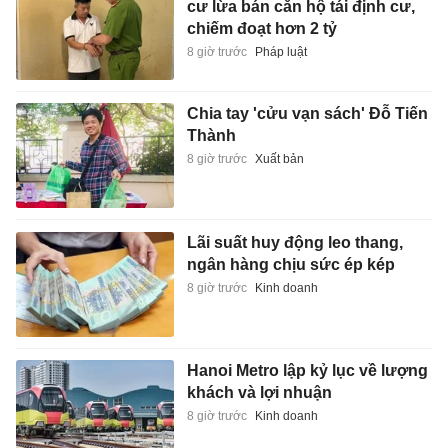
cư lừa bán căn hộ tái định cư,
chiếm đoạt hơn 2 tỷ
8 giờ trước
Pháp luật
Chia tay 'cửu vạn sách' Đỗ Tiến
Thành
8 giờ trước
Xuất bản
Lãi suất huy động leo thang,
ngân hàng chịu sức ép kép
8 giờ trước
Kinh doanh
Hanoi Metro lập kỷ lục về lượng
khách và lợi nhuận
8 giờ trước
Kinh doanh