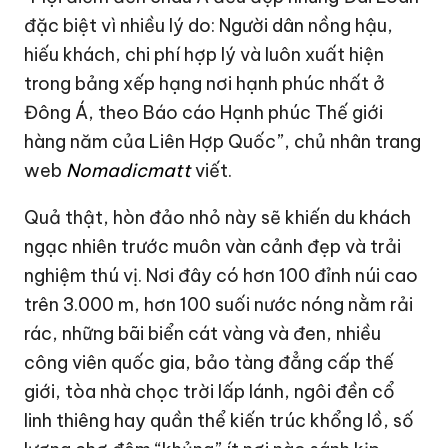
đặc biệt vì nhiều lý do: Người dân nồng hậu,
hiếu khách, chi phí hợp lý và luôn xuất hiện
trong bảng xếp hạng nơi hạnh phúc nhất ở
Đông Á, theo Báo cáo Hạnh phúc Thế giới
hàng năm của Liên Hợp Quốc”, chủ nhân trang
web
Nomadicmatt
viết.
Quả thật, hòn đảo nhỏ này sẽ khiến du khách
ngạc nhiên trước muôn vàn cảnh đẹp và trải
nghiệm thú vị. Nơi đây có hơn 100 đỉnh núi cao
trên 3.000 m, hơn 100 suối nước nóng nằm rải
rác, những bãi biển cát vàng và đen, nhiều
công viên quốc gia, bảo tàng đẳng cấp thế
giới, tòa nhà chọc trời lấp lánh, ngôi đền cổ
linh thiêng hay quần thể kiến ​​trúc khổng lồ, số