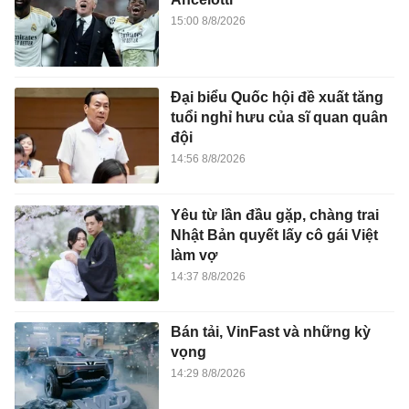
15:00 8/8/2026
Đại biểu Quốc hội đề xuất tăng
tuổi nghỉ hưu của sĩ quan quân
đội
14:56 8/8/2026
Yêu từ lần đầu gặp, chàng trai
Nhật Bản quyết lấy cô gái Việt
làm vợ
14:37 8/8/2026
Bán tải, VinFast và những kỳ
vọng
14:29 8/8/2026