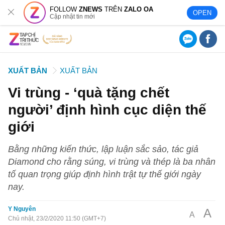
FOLLOW
ZNEWS
TRÊN
ZALO OA
OPEN
Cập nhật tin mới
XUẤT BẢN
XUẤT BẢN
Vi trùng - ‘quà tặng chết
người’ định hình cục diện thế
giới
Bằng những kiến thức, lập luận sắc sảo, tác giả
Diamond cho rằng súng, vi trùng và thép là ba nhân
tố quan trọng giúp định hình trật tự thế giới ngày
nay.
Y Nguyên
A
A
Chủ nhật, 23/2/2020 11:50 (GMT+7)