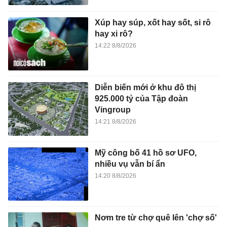
Xúp hay súp, xốt hay sốt, si rô
hay xi rô?
14:22 8/8/2026
Diễn biến mới ở khu đô thị
925.000 tỷ của Tập đoàn
Vingroup
14:21 8/8/2026
Mỹ công bố 41 hồ sơ UFO,
nhiều vụ vẫn bí ẩn
14:20 8/8/2026
Nơm tre từ chợ quê lên 'chợ số'