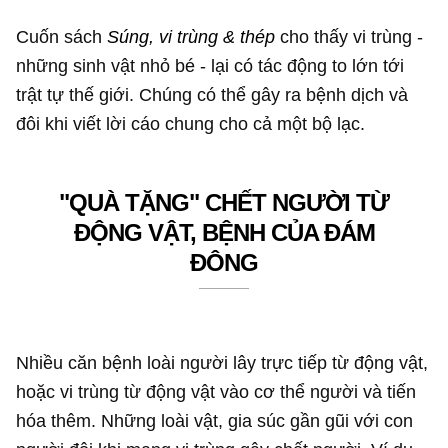
Cuốn sách
Súng, vi trùng & thép
cho thấy vi trùng -
những sinh vật nhỏ bé - lại có tác động to lớn tới
trật tự thế giới. Chúng có thể gây ra bệnh dịch và
đôi khi viết lời cáo chung cho cả một bộ lạc.
"QUÀ TẶNG" CHẾT NGƯỜI TỪ
ĐỘNG VẬT, BỆNH CỦA ĐÁM
ĐÔNG
Nhiều căn bệnh loài người lây trực tiếp từ động vật,
hoặc vi trùng từ động vật vào cơ thể người và tiến
hóa thêm. Những loài vật, gia súc gần gũi với con