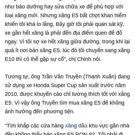
như bảo dưỡng hay sửa chữa xe để phù hợp với
loại xăng mới. Nhưng xăng E5 bất chợt khan hiếm
khiến tôi khá lo lắng. Bây giờ tôi phải quan sát kỹ,
xe gần hết xăng là phải đến địa điểm quen để đổ
ngay. Vì tôi sợ xe hết xăng giữa đường, trong khi lại
quá ít nơi bán xăng E5, lúc đó tôi chuyển sang xăng
E10 thì có thể gặp sự cố", chị Chinh nói.
Tương tự, ông Trần Văn Truyền (Thanh Xuân) đang
sử dụng xe Honda Super Cup sản xuất trước năm
2010, được khuyến cáo chỉ tương thích tốt với xăng
E5. Vì vậy ông Truyền tìm mua xăng E5 để không
ảnh hưởng đến phương tiện.
“Tìm khắp các cửa hàng
xăng dầu
khu vực gần nhà
đều không thấy bán xăng E5 RON 92. Tôi phải đi