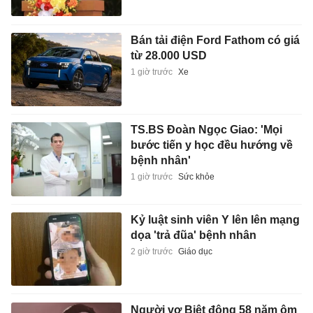
Bán tải điện Ford Fathom có giá
từ 28.000 USD
1 giờ trước
Xe
TS.BS Đoàn Ngọc Giao: 'Mọi
bước tiến y học đều hướng về
bệnh nhân'
1 giờ trước
Sức khỏe
Kỷ luật sinh viên Y lên lên mạng
dọa 'trả đũa' bệnh nhân
2 giờ trước
Giáo dục
Người vợ Biệt động 58 năm ôm