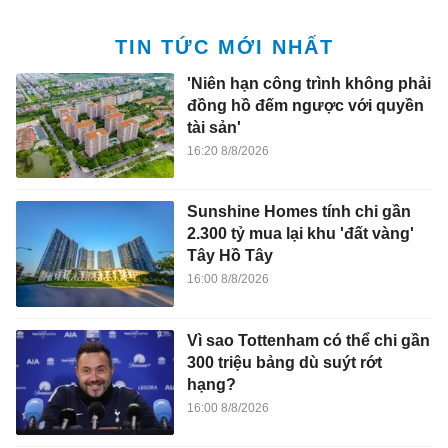
TIN TỨC MỚI NHẤT
'Niên hạn công trình không phải
đồng hồ đếm ngược với quyền
tài sản'
16:20 8/8/2026
Sunshine Homes tính chi gần
2.300 tỷ mua lại khu 'đất vàng'
Tây Hồ Tây
16:00 8/8/2026
Vì sao Tottenham có thể chi gần
300 triệu bảng dù suýt rớt
hạng?
16:00 8/8/2026