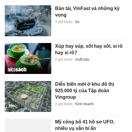
Bán tải, VinFast và những kỳ
vọng
2 giờ trước
Xe
Xúp hay súp, xốt hay sốt, si rô
hay xi rô?
2 giờ trước
Xuất bản
Diễn biến mới ở khu đô thị
925.000 tỷ của Tập đoàn
Vingroup
2 giờ trước
Kinh doanh
Mỹ công bố 41 hồ sơ UFO,
nhiều vụ vẫn bí ẩn