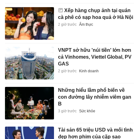
Xếp hàng chụp ảnh tại quán
cà phê có sạp hoa quả ở Hà Nội
2 giờ trước
Ẩm thực
VNPT sở hữu 'núi tiền' lớn hơn
cả Vinhomes, Viettel Global, PV
GAS
2 giờ trước
Kinh doanh
Những hiểu lầm phổ biến về
con đường lây nhiễm viêm gan
B
3 giờ trước
Sức khỏe
Tài sản 65 triệu USD và mối tình
đẹp hơn phim của cặp sao