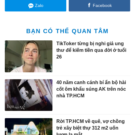
Zalo
Facebook
BẠN CÓ THỂ QUAN TÂM
TikToker từng bị nghi giả ung
thư để kiếm tiền qua đời ở tuổi
26
40 năm canh cánh bí ẩn bộ hài
cốt ôm khẩu súng AK trên nóc
nhà TP.HCM
Rời TP.HCM về quê, vợ chồng
trẻ xây biệt thự 312 m2 uốn
lượn lạ mắt