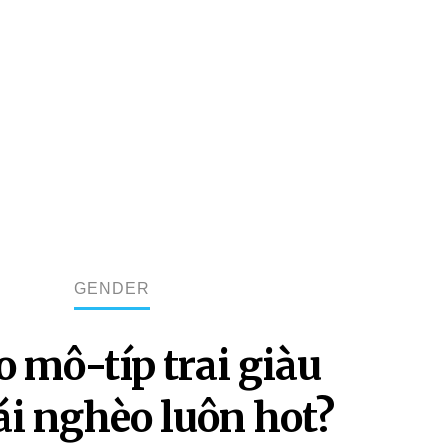
GENDER
o mô-típ trai giàu
ái nghèo luôn hot?