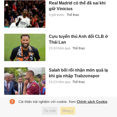
Real Madrid có thể đã sai khi
giữ Vinicius
4 giờ trước
Thể thao
Cựu tuyển thủ Anh đổi CLB ở
Thái Lan
23:24 hôm qua
Thể thao
Salah bối rối nhận món quà lạ
khi gia nhập Trabzonspor
23:23 hôm qua
Thể thao
Cải thiện trải nghiệm với cookie. Xem
Chính sách Cookie
Tiền đạo 73 triệu bảng lọt tầm
ngắm MU và Arsenal
Từ chối
Đồng ý
23:23 hôm qua
Thể thao