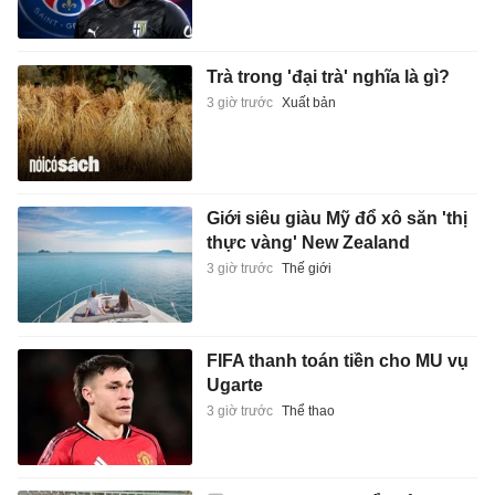
Trà trong 'đại trà' nghĩa là gì?
3 giờ trước
Xuất bản
Giới siêu giàu Mỹ đổ xô săn 'thị
thực vàng' New Zealand
3 giờ trước
Thế giới
FIFA thanh toán tiền cho MU vụ
Ugarte
3 giờ trước
Thể thao