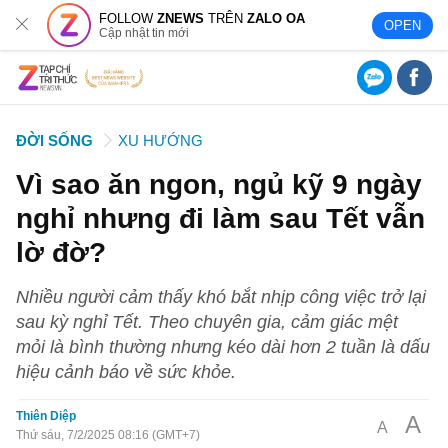
FOLLOW
ZNEWS
TRÊN
ZALO OA
OPEN
Cập nhật tin mới
ĐỜI SỐNG
XU HƯỚNG
Vì sao ăn ngon, ngủ kỹ 9 ngày
nghỉ nhưng đi làm sau Tết vẫn
lờ đờ?
Nhiều người cảm thấy khó bắt nhịp công việc trở lại
sau kỳ nghỉ Tết. Theo chuyên gia, cảm giác mệt
mỏi là bình thường nhưng kéo dài hơn 2 tuần là dấu
hiệu cảnh báo về sức khỏe.
Thiên Diệp
A
A
Thứ sáu, 7/2/2025 08:16 (GMT+7)