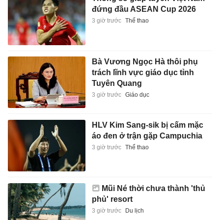
đứng đầu ASEAN Cup 2026
3 giờ trước
Thể thao
Bà Vương Ngọc Hà thôi phụ
trách lĩnh vực giáo dục tỉnh
Tuyên Quang
3 giờ trước
Giáo dục
HLV Kim Sang-sik bị cấm mặc
áo đen ở trận gặp Campuchia
3 giờ trước
Thể thao
Mũi Né thời chưa thành 'thủ
phủ' resort
3 giờ trước
Du lịch