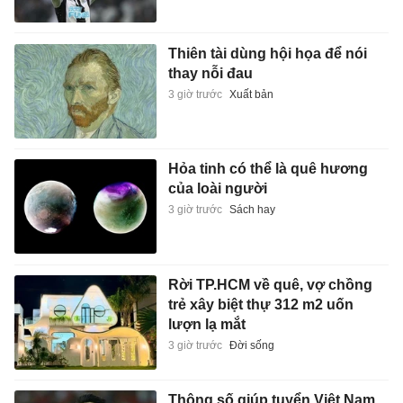
Thiên tài dùng hội họa để nói
thay nỗi đau
3 giờ trước
Xuất bản
Hỏa tinh có thể là quê hương
của loài người
3 giờ trước
Sách hay
Rời TP.HCM về quê, vợ chồng
trẻ xây biệt thự 312 m2 uốn
lượn lạ mắt
3 giờ trước
Đời sống
Thông số giúp tuyển Việt Nam