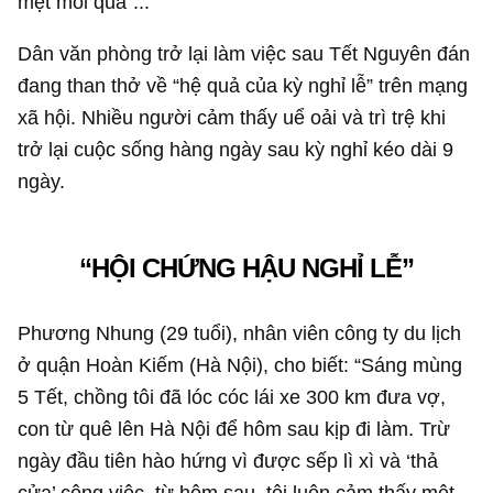
mệt mỏi quá”...
Dân văn phòng trở lại làm việc sau Tết Nguyên đán
đang than thở về “hệ quả của kỳ nghỉ lễ” trên mạng
xã hội. Nhiều người cảm thấy uể oải và trì trệ khi
trở lại cuộc sống hàng ngày sau kỳ nghỉ kéo dài 9
ngày.
“HỘI CHỨNG HẬU NGHỈ LỄ”
Phương Nhung (29 tuổi), nhân viên công ty du lịch
ở quận Hoàn Kiếm (Hà Nội), cho biết: “Sáng mùng
5 Tết, chồng tôi đã lóc cóc lái xe 300 km đưa vợ,
con từ quê lên Hà Nội để hôm sau kịp đi làm. Trừ
ngày đầu tiên hào hứng vì được sếp lì xì và ‘thả
cửa’ công việc, từ hôm sau, tôi luôn cảm thấy mệt