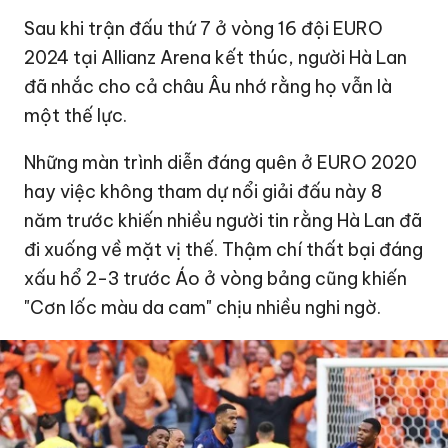
Sau khi trận đấu thứ 7 ở vòng 16 đội EURO
2024 tại Allianz Arena kết thúc, người Hà Lan
đã nhắc cho cả châu Âu nhớ rằng họ vẫn là
một thế lực.
Những màn trình diễn đáng quên ở EURO 2020
hay việc không tham dự nổi giải đấu này 8
năm trước khiến nhiều người tin rằng Hà Lan đã
đi xuống về mặt vị thế. Thậm chí thất bại đáng
xấu hổ 2-3 trước Áo ở vòng bảng cũng khiến
"Cơn lốc màu da cam" chịu nhiều nghi ngờ.