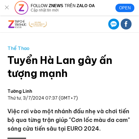
FOLLOW
ZNEWS
TRÊN
ZALO OA
OPEN
Cập nhật tin mới
Thể Thao
Tuyển Hà Lan gây ấn
tượng mạnh
Tường Linh
Thứ tư, 3/7/2024 07:37 (GMT+7)
Việc rơi vào một nhánh đấu nhẹ và chơi tiến
bộ qua từng trận giúp "Cơn lốc màu da cam"
sáng cửa tiến sâu tại EURO 2024.