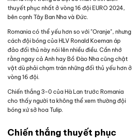
thuyết phục nhất ở vòng 16 đội EURO 2024,
bên cạnh Tây Ban Nha và Đức.
Romania có thể yếu hơn so với "Oranje", nhưng
cách đội bóng của HLV Ronald Koeman áp
đảo đối thủ này nói lên nhiều điều. Cần nhớ
rằng ngay cả Anh hay Bồ Đào Nha cũng chật
vật dù phải chạm trán những đối thủ yếu hơn ở
vòng 16 đội.
Chiến thắng 3-0 của Hà Lan trước Romania
cho thấy người ta không thể xem thường đội
bóng xứ sở hoa Tulip.
Chiến thắng thuyết phục