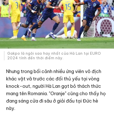
Gakpo là ngôi sao hay nhất của Hà Lan tại EURO
2024 tính đến thời điểm này.
Nhưng trong bối cảnh nhiều ứng viên vô địch
khác vật vã trước các đối thủ yếu tại vòng
knock-out, người Hà Lan gạt bỏ thách thức
mang tên Romania. "Oranje" cũng cho thấy họ
đang sáng cửa đi sâu ở giải đấu tại Đức hè
này.