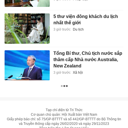
5 thư viện đông khách du lịch
nhất thế giới
3 giờ trước
Du lịch
Tổng Bí thư, Chủ tịch nước sắp
thăm cấp Nhà nước Australia,
New Zealand
3 giờ trước
Xã hội
Tạp chí điện tử Tri Thức
Cơ quan chủ quản: Hội Xuất bản Việt Nam
Giấy phép báo chí: số 75/GP-BTTTT và số 442/GP-BTTTT do Bộ Thông tin
và Truyền thông cấp ngày 26/02/2020 và ngày 29/11/2023