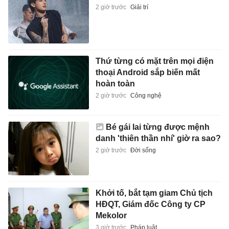
2 giờ trước
Giải trí
Thứ từng có mặt trên mọi điện
thoại Android sắp biến mất
hoàn toàn
2 giờ trước
Công nghệ
Bé gái lai từng được mệnh
danh 'thiên thần nhí' giờ ra sao?
2 giờ trước
Đời sống
Khởi tố, bắt tạm giam Chủ tịch
HĐQT, Giám đốc Công ty CP
Mekolor
3 giờ trước
Pháp luật