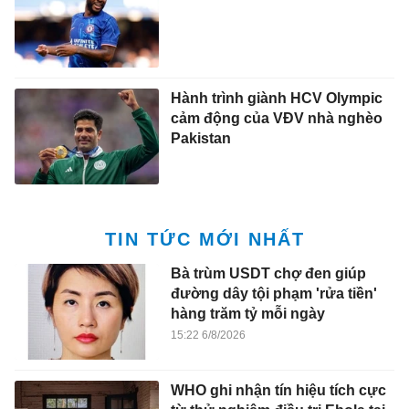
Hành trình giành HCV Olympic
cảm động của VĐV nhà nghèo
Pakistan
TIN TỨC MỚI NHẤT
Bà trùm USDT chợ đen giúp
đường dây tội phạm 'rửa tiền'
hàng trăm tỷ mỗi ngày
15:22 6/8/2026
WHO ghi nhận tín hiệu tích cực