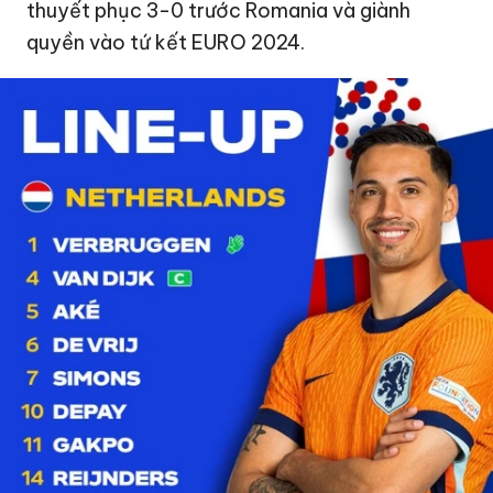
thuyết phục 3-0 trước Romania và giành
quyền vào tứ kết EURO 2024.