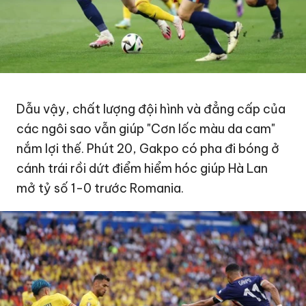
Dẫu vậy, chất lượng đội hình và đẳng cấp của
các ngôi sao vẫn giúp "Cơn lốc màu da cam"
nắm lợi thế. Phút 20, Gakpo có pha đi bóng ở
cánh trái rồi dứt điểm hiểm hóc giúp Hà Lan
mở tỷ số 1-0 trước Romania.