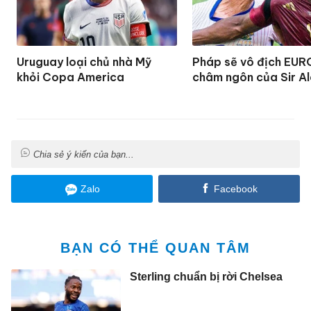
Uruguay loại chủ nhà Mỹ
Pháp sẽ vô địch EUR
khỏi Copa America
châm ngôn của Sir A
Chia sẻ ý kiến của bạn...
Zalo
Facebook
BẠN CÓ THỂ QUAN TÂM
Sterling chuẩn bị rời Chelsea