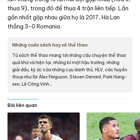
thua 9), trong đó để thua 4 trận liên tiếp. Lần
gần nhất gặp nhau giữa họ là 2017, Hà Lan
thắng 3-0 Romania.
Những cuốn sách hay về thể thao
Tủ sách thể thao
mang tới những câu chuyện thể thao
quá khứ và hiện tại, những bí mật hậu trường, những
giải đấu, ký ức của những cựu danh thủ, HLV, các huyền
thoại như Sir Alex Ferguson, Steven Gerrard, Park Hang-
seo, Lê Công Vinh...
Bài liên quan