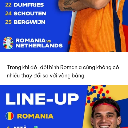
Trong khi đó, đội hình Romania cũng không có
nhiều thay đổi so với vòng bảng.