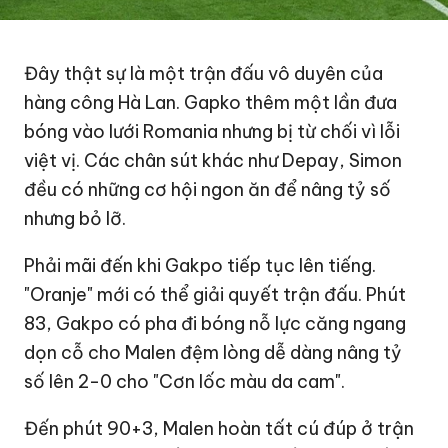
Đây thật sự là một trận đấu vô duyên của
hàng công Hà Lan. Gapko thêm một lần đưa
bóng vào lưới Romania nhưng bị từ chối vì lỗi
việt vị. Các chân sút khác như Depay, Simon
đều có những cơ hội ngon ăn để nâng tỷ số
nhưng bỏ lỡ.
Phải mãi đến khi Gakpo tiếp tục lên tiếng.
"Oranje" mới có thể giải quyết trận đấu. Phút
83, Gakpo có pha đi bóng nỗ lực căng ngang
dọn cỗ cho Malen đệm lòng dễ dàng nâng tỷ
số lên 2-0 cho "Cơn lốc màu da cam".
Đến phút 90+3, Malen hoàn tất cú đúp ở trận