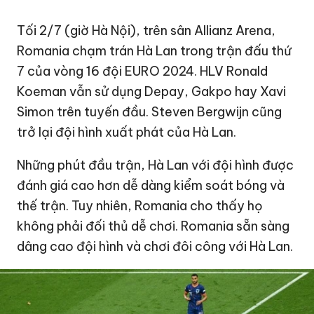
Tối 2/7 (giờ Hà Nội), trên sân Allianz Arena,
Romania chạm trán Hà Lan trong trận đấu thứ
7 của vòng 16 đội EURO 2024. HLV Ronald
Koeman vẫn sử dụng Depay, Gakpo hay Xavi
Simon trên tuyến đầu. Steven Bergwijn cũng
trở lại đội hình xuất phát của Hà Lan.
Những phút đầu trận, Hà Lan với đội hình được
đánh giá cao hơn dễ dàng kiểm soát bóng và
thế trận. Tuy nhiên, Romania cho thấy họ
không phải đối thủ dễ chơi. Romania sẵn sàng
dâng cao đội hình và chơi đôi công với Hà Lan.