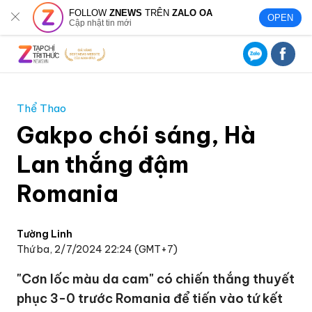
FOLLOW
ZNEWS
TRÊN
ZALO OA
OPEN
Cập nhật tin mới
Thể Thao
Gakpo chói sáng, Hà
Lan thắng đậm
Romania
Tường Linh
Thứ ba, 2/7/2024 22:24 (GMT+7)
"Cơn lốc màu da cam" có chiến thắng thuyết
phục 3-0 trước Romania để tiến vào tứ kết