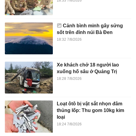
18:33 7/8/2026
Cảnh bình minh gây sửng
sốt trên đỉnh núi Bà Đen
18:32 7/8/2026
Xe khách chở 18 người lao
xuống hố sâu ở Quảng Trị
18:28 7/8/2026
Loạt ôtô bị vật sắt nhọn đâm
thủng lốp: Thu gom 10kg kim
loại
18:24 7/8/2026