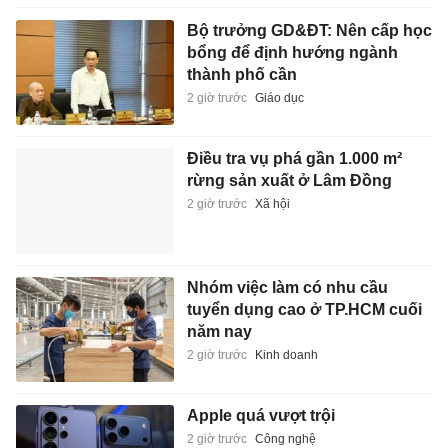
Bộ trưởng GD&ĐT: Nên cấp học
bổng để định hướng ngành
thành phố cần
2 giờ trước
Giáo dục
Điều tra vụ phá gần 1.000 m²
rừng sản xuất ở Lâm Đồng
2 giờ trước
Xã hội
Nhóm việc làm có nhu cầu
tuyển dụng cao ở TP.HCM cuối
năm nay
2 giờ trước
Kinh doanh
Apple quá vượt trội
2 giờ trước
Công nghệ