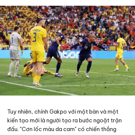
Tuy nhiên, chính Gakpo với một bàn và một
kiến tạo mới là người tạo ra bước ngoặt trận
đấu. "Cơn lốc màu da cam" có chiến thắng