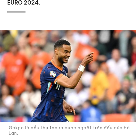
EURO 2024.
Gakpo là cầu thủ tạo ra bước ngoặt trận đấu của Hà
Lan.