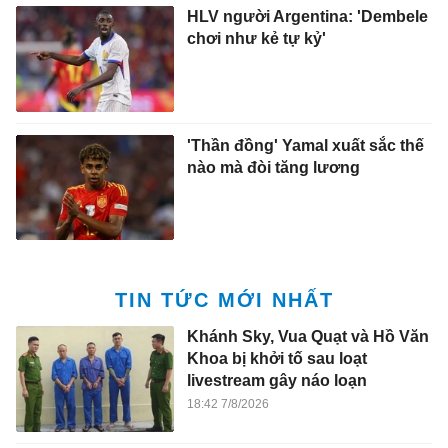
HLV người Argentina: 'Dembele
chơi như kẻ tự kỷ'
'Thần đồng' Yamal xuất sắc thế
nào mà đòi tăng lương
TIN TỨC MỚI NHẤT
Khánh Sky, Vua Quạt và Hồ Văn
Khoa bị khởi tố sau loạt
livestream gây náo loạn
18:42 7/8/2026