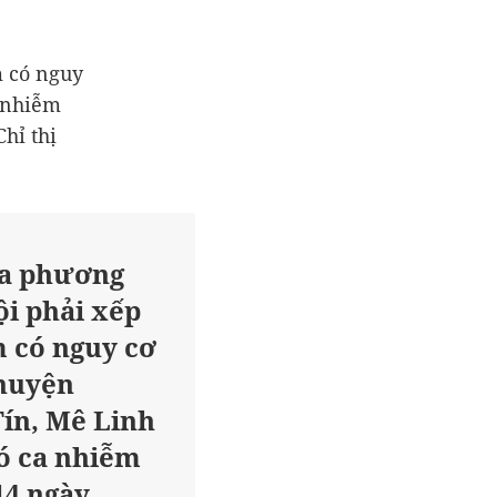
m có nguy
 nhiễm
hỉ thị
ịa phương
ội phải xếp
 có nguy cơ
huyện
ín, Mê Linh
có ca nhiễm
14 ngày