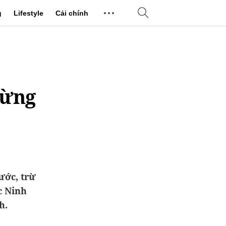
g
Lifestyle
Cải chính
dừng
ước, trừ
c Ninh
h.