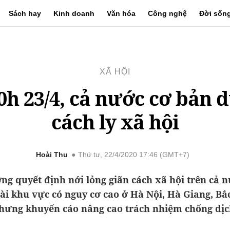
Sách hay
Kinh doanh
Văn hóa
Công nghệ
Đời sốn
XÃ HỘI
0h 23/4, cả nước cơ bản 
cách ly xã hội
Hoài Thu
Thứ tư, 22/4/2020 17:46 (GMT+7)
ng quyết định nới lỏng giãn cách xã hội trên cả n
ài khu vực có nguy cơ cao ở Hà Nội, Hà Giang, Bắ
hưng khuyến cáo nâng cao trách nhiệm chống dịc