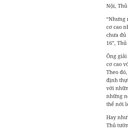
Nội, Thủ
“Nhưng m
cơ cao n
chưa đủ 
16”, Thủ
Ông giải
cơ cao v
Theo đó,
định thự
với nhữn
những nơ
thể nới l
Hay như
Thủ tướn