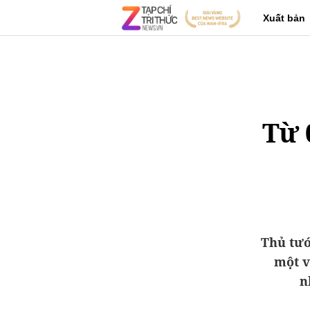
Xuất bản
Từ 
Thủ tướ
một v
n