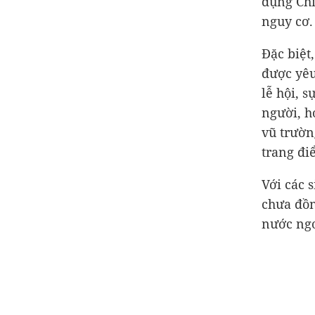
dụng Chỉ
nguy cơ.
Đặc biệt
được yêu
lễ hội, s
người, h
vũ trườn
trang điể
Với các 
chưa đồn
nước ngo