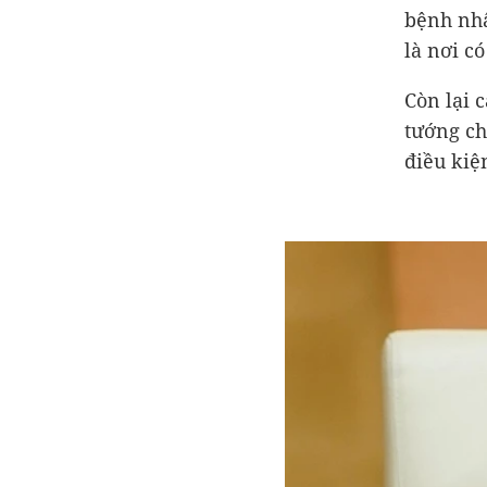
bệnh nhâ
là nơi c
Còn lại 
tướng ch
điều kiệ