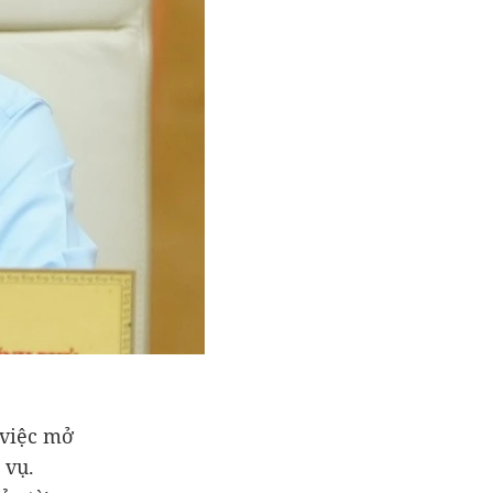
 việc mở
 vụ.