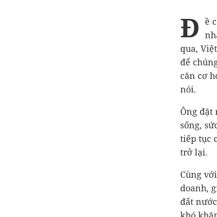
Đ
ề 
nh
qua, Việ
để chúng
căn cơ h
nói.
Ông đặt 
sống, sứ
tiếp tục
trở lại.
Cùng với
doanh, g
đất nước
khó khă