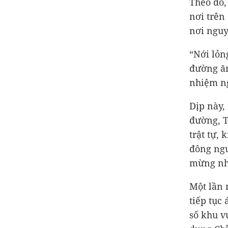
Theo đó,
nơi trên
nơi nguy
“Nới lỏn
đường ăn
nhiệm ng
Dịp này, 
đường, T
trật tự,
đông ngư
mừng nh
Một lần 
tiếp tục
số khu v