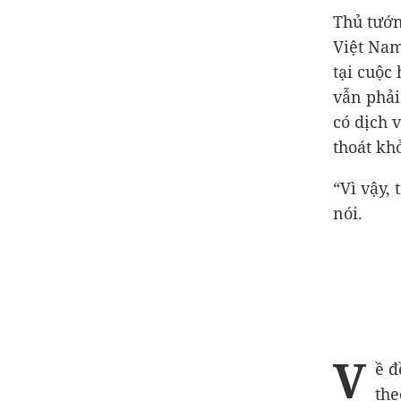
Thủ tướ
Việt Nam
tại cuộc
vẫn phải
có dịch 
thoát khỏ
“Vì vậy,
nói.
V
ề đ
the