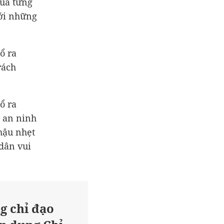
của từng
với những
ổ ra
rách
ổ ra
 an ninh
nhậu nhẹt
dân vui
g chỉ đạo