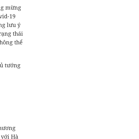
áng mừng
vid-19
ng lưu ý
rạng thái
không thể
hủ tướng
phương
 với Hà