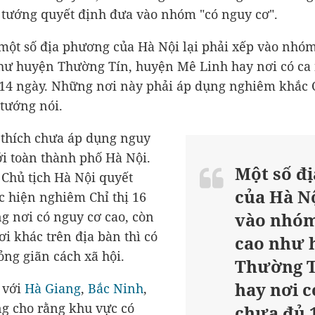
 tướng quyết định đưa vào nhóm "có nguy cơ".
ột số địa phương của Hà Nội lại phải xếp vào nhó
hư huyện Thường Tín, huyện Mê Linh hay nơi có ca
14 ngày. Những nơi này phải áp dụng nghiêm khắc C
 tướng nói.
 thích chưa áp dụng nguy
ới toàn thành phố Hà Nội.
Một số đ
 Chủ tịch Hà Nội quyết
của Hà N
c hiện nghiêm Chỉ thị 16
g nơi có nguy cơ cao, còn
vào nhóm
i khác trên địa bàn thì có
cao như 
ỏng giãn cách xã hội.
Thường T
hay nơi 
 với
Hà Giang
,
Bắc Ninh
,
g cho rằng khu vực có
chưa đủ 