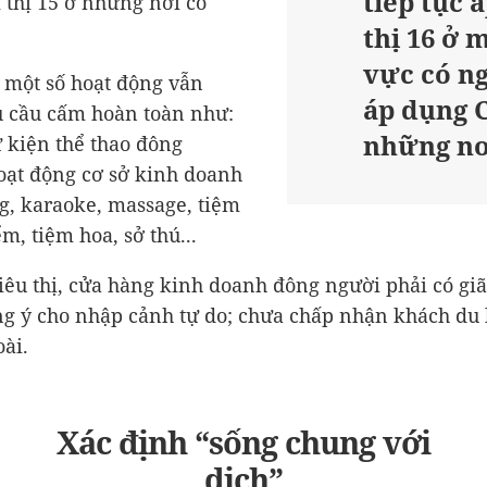
tiếp tục 
 thị 15 ở những nơi có
thị 16 ở 
vực có ng
, một số hoạt động vẫn
áp dụng C
 cầu cấm hoàn toàn như:
những nơ
ự kiện thể thao đông
oạt động cơ sở kinh doanh
g, karaoke, massage, tiệm
m, tiệm hoa, sở thú...
siêu thị, cửa hàng kinh doanh đông người phải có giã
g ý cho nhập cảnh tự do; chưa chấp nhận khách du 
ài.
Xác định “sống chung với
dịch”