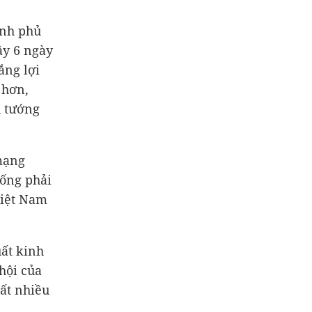
ính phủ
ậy 6 ngày
ắng lợi
 hơn,
ủ tướng
 mạng
hống phải
Việt Nam
uất kinh
hội của
rất nhiều