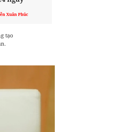
ễn Xuân Phúc
g tạo
ân.