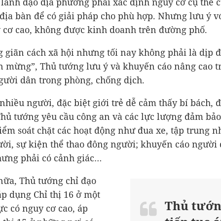
 lãnh đạo địa phương phải xác định nguy cơ cụ thể 
 địa bàn để có giải pháp cho phù hợp. Nhưng lưu ý 
 cơ cao, không được kinh doanh trên đường phố.
g giãn cách xã hội nhưng tối nay không phải là dịp đ
 mừng”, Thủ tướng lưu ý và khuyến cáo nâng cao t
ười dân trong phòng, chống dịch.
nhiều người, đặc biệt giới trẻ dễ cảm thấy bí bách, đ
hủ tướng yêu cầu công an và các lực lượng đảm bảo
 kiểm soát chặt các hoạt động như đua xe, tập trung 
ời, sự kiện thể thao đông người; khuyến cáo người 
ưng phải có cảnh giác…
nữa, Thủ tướng chỉ đạo
 áp dụng Chỉ thị 16 ở một
Thủ tướn
ực có nguy cơ cao, áp