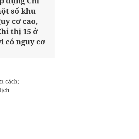
áp dụng Chỉ
một số khu
uy cơ cao,
hỉ thị 15 ở
i có nguy cơ
n cách;
lịch