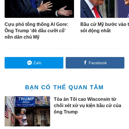
Cựu phó tổng thống Al Gore:
Bầu cử Mỹ bước vào t
Ông Trump 'đè đầu cưỡi cổ'
sôi động nhất
nền dân chủ Mỹ
Zalo
Facebook
BẠN CÓ THỂ QUAN TÂM
Tòa án Tối cao Wisconsin từ
chối xét xử vụ kiện bầu cử của
ông Trump