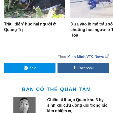
Trâu 'điên' húc hai người ở
Đưa vào lò mổ trâu s
Quảng Trị
chuồng húc người ở 
Hóa
Minh Minh/VTC News
Zalo
Facebook
BẠN CÓ THỂ QUAN TÂM
Chiến sĩ thuộc Quân khu 3 hy
sinh khi cứu đồng đội trong lúc
làm nhiệm vụ