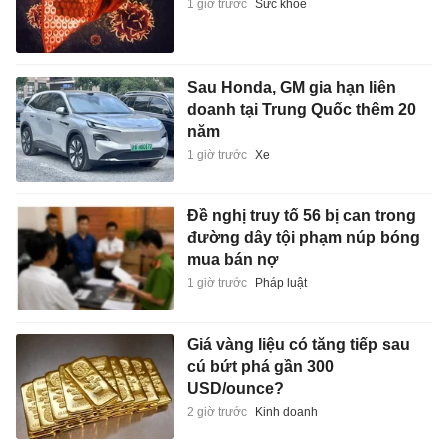
1 giờ trước
Sức khỏe
Sau Honda, GM gia hạn liên
doanh tại Trung Quốc thêm 20
năm
1 giờ trước
Xe
Đề nghị truy tố 56 bị can trong
đường dây tội phạm núp bóng
mua bán nợ
1 giờ trước
Pháp luật
Giá vàng liệu có tăng tiếp sau
cú bứt phá gần 300
USD/ounce?
2 giờ trước
Kinh doanh