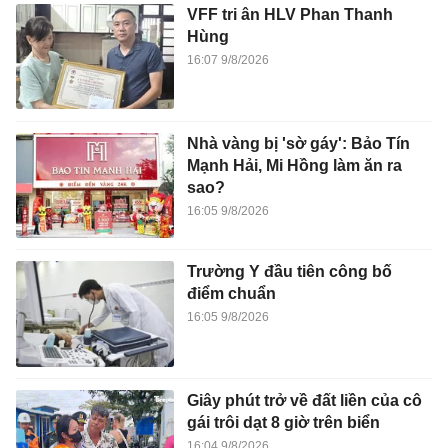
VFF tri ân HLV Phan Thanh
Hùng
16:07 9/8/2026
Nhà vàng bị 'sờ gáy': Bảo Tín
Mạnh Hải, Mi Hồng làm ăn ra
sao?
16:05 9/8/2026
Trường Y đầu tiên công bố
điểm chuẩn
16:05 9/8/2026
Giây phút trở về đất liền của cô
gái trôi dạt 8 giờ trên biển
16:04 9/8/2026