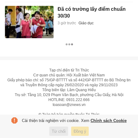
Đã có trường lấy điểm chuẩn
30/30
3 giờ trước
Giáo dục
Tạp chí điện tử Tri Thức
Cơ quan chủ quản: Hội Xuất bản Việt Nam
Giấy phép báo chí: số 75/GP-BTTTT và số 442/GP-BTTTT do Bộ Thông tin
và Truyền thông cấp ngày 26/02/2020 và ngày 29/11/2023
Tổng biên tập: Lâm Quang Hiếu
Trụ sở: Tầng 10, D29 Phạm Văn Bạch, phường Cầu Giấy, Hà Nội
HOTLINE:
0931.222.666
toasoan@znews.vn
©
Toàn bộ bản quyền thuộc Tri Thức
Cải thiện trải nghiệm với cookie. Xem
Chính sách Cookie
Từ chối
Đồng ý