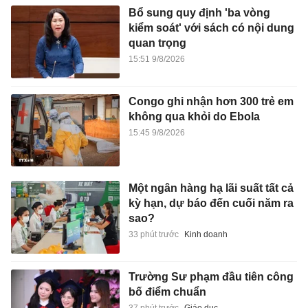
Bổ sung quy định 'ba vòng
kiểm soát' với sách có nội dung
quan trọng
15:51 9/8/2026
Congo ghi nhận hơn 300 trẻ em
không qua khỏi do Ebola
15:45 9/8/2026
Một ngân hàng hạ lãi suất tất cả
kỳ hạn, dự báo đến cuối năm ra
sao?
33 phút trước
Kinh doanh
Trường Sư phạm đầu tiên công
bố điểm chuẩn
37 phút trước
Giáo dục