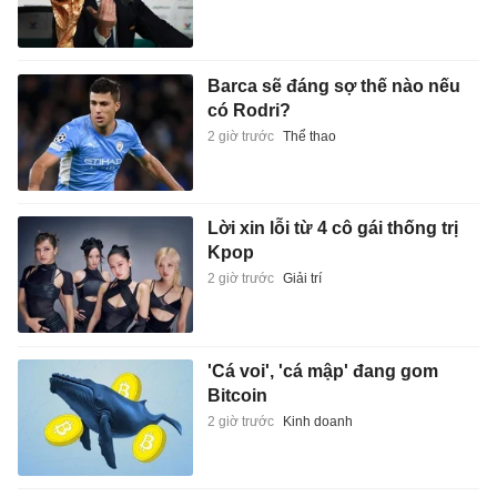
Barca sẽ đáng sợ thế nào nếu
có Rodri?
2 giờ trước
Thể thao
Lời xin lỗi từ 4 cô gái thống trị
Kpop
2 giờ trước
Giải trí
'Cá voi', 'cá mập' đang gom
Bitcoin
2 giờ trước
Kinh doanh