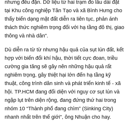
nhưng đều đặn. Dữ liệu từ hai trạm đo lâu dài đặt
tại Khu công nghiệp Tân Tạo và xã Bình Hưng cho
thấy biến dạng mặt đất diễn ra liên tục, phản ánh
thách thức nghiêm trọng đối với hạ tầng đô thị, giao
thông và nhà dân”.
Dù diễn ra từ từ nhưng hậu quả của sụt lún đất, kết
hợp với biến đổi khí hậu, thời tiết cực đoan, triều
cường gia tăng sẽ gây nên những hậu quả rất
nghiêm trọng, gây thiệt hại lớn đến hạ tầng kỹ
thuật, công trình dân sinh và phát triển kinh tế - xã
hội. TP.HCM đang đối diện với nguy cơ sụt lún và
ngập lụt trên diện rộng, đang đứng thứ hai trong
nhóm 10 “Thành phố đang chìm” (Sinking City)
nhanh nhất trên thế giới”, ông Nhuận cho hay.