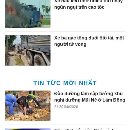
Xe đầu kéo chở nhiều ôtô cháy
ngùn ngụt trên cao tốc
Xe ba gác tông đuôi ôtô tải, một
người tử vong
TIN TỨC MỚI NHẤT
Đào đường làm sập tường khu
nghỉ dưỡng Mũi Né ở Lâm Đồng
21:20 8/8/2026