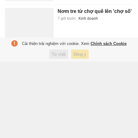
Nơm tre từ chợ quê lên 'chợ số'
7 giờ trước
Kinh doanh
Cải thiện trải nghiệm với cookie. Xem
Chính sách Cookie
Chủ đầu tư chưa thực hiện
Từ chối
Đồng ý
nghĩa vụ tài chính, cư dân bị
'treo' sổ hồng
7 giờ trước
Kinh doanh
Dự kiến cấm hội phụ huynh tự
đặt ra các khoản thu
7 giờ trước
Giáo dục
Xếp hàng chụp ảnh tại quán
cà phê có sạp hoa quả ở Hà Nội