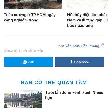
Triều cường ở TP.HCM ngày
Hồ thủy điện lớn nhất
càng nghiêm trọng
Nam xả lũ tăng gấp 3 
báo ngập úng
Vân Sơn/Tiền Phong
(Znews đặt lại tiêu đề bài viết)
Zalo
Facebook
BẠN CÓ THỂ QUAN TÂM
Tươi tắn dòng kênh xanh Nhiêu
Lộc