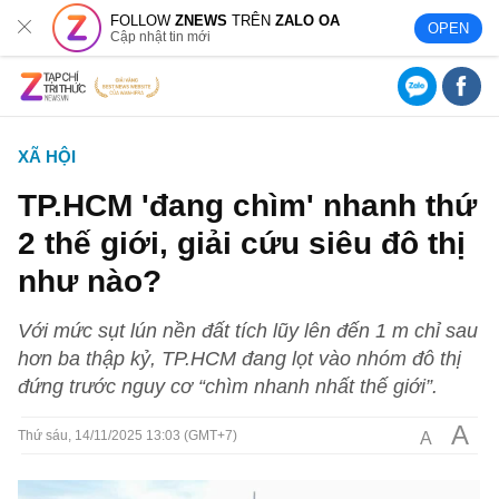
FOLLOW
ZNEWS
TRÊN
ZALO OA
OPEN
Cập nhật tin mới
XÃ HỘI
TP.HCM 'đang chìm' nhanh thứ
2 thế giới, giải cứu siêu đô thị
như nào?
Với mức sụt lún nền đất tích lũy lên đến 1 m chỉ sau
hơn ba thập kỷ, TP.HCM đang lọt vào nhóm đô thị
đứng trước nguy cơ “chìm nhanh nhất thế giới”.
A
A
Thứ sáu, 14/11/2025 13:03 (GMT+7)