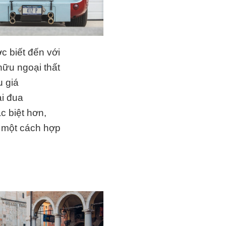
 biết đến với
hữu ngoại thất
 giá
ải đua
 biệt hơn,
ố một cách hợp