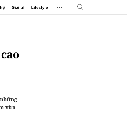
hệ
Giải trí
Lifestyle
 cao
h những
ăm vừa