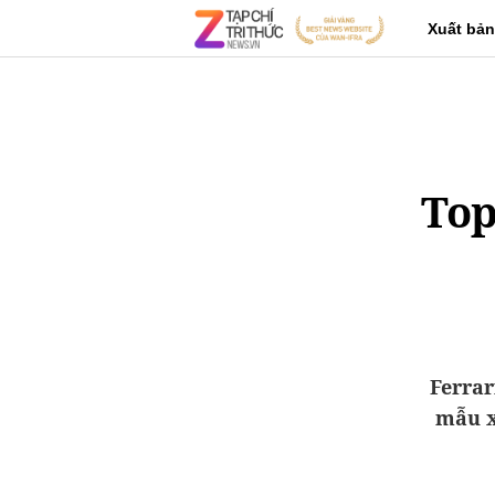
Xuất bản
Top
Ferrar
mẫu x