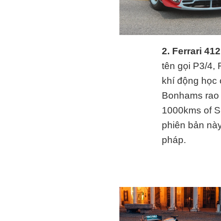
2. Ferrari 41
tên gọi P3/4,
khí động học
Bonhams rao b
1000kms of S
phiên bản này
pháp.