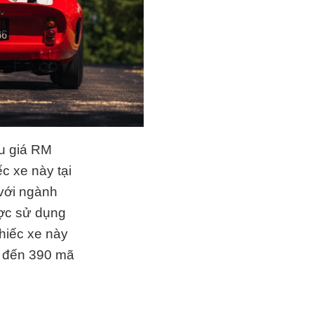
u giá RM
c xe này tại
với ngành
ược sử dụng
chiếc xe này
n đến 390 mã