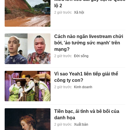
lộ 2
2 giờ trước
Xã hội
Cách nào ngăn livestream chửi
bới, 'ảo tưởng sức mạnh' trên
mạng?
2 giờ trước
Đời sống
Vì sao Yeah1 liên tiếp giải thể
công ty con?
2 giờ trước
Kinh doanh
Tiền bạc, ái tình và bê bối của
danh họa
2 giờ trước
Xuất bản