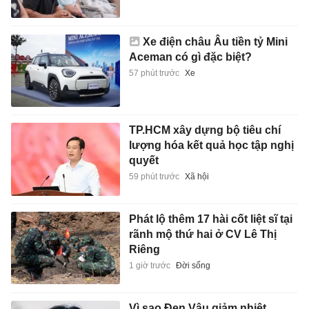
Xe điện châu Âu tiền tỷ Mini
Aceman có gì đặc biệt?
57 phút trước
Xe
TP.HCM xây dựng bộ tiêu chí
lượng hóa kết quả học tập nghị
quyết
59 phút trước
Xã hội
Phát lộ thêm 17 hài cốt liệt sĩ tại
rãnh mộ thứ hai ở CV Lê Thị
Riêng
1 giờ trước
Đời sống
Vì sao Đen Vâu giảm nhiệt