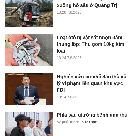
xuống hố sâu ở Quảng Trị
18:28 7/8/2026
Loạt ôtô bị vật sắt nhọn đâm
thủng lốp: Thu gom 10kg kim
loại
18:24 7/8/2026
Nghiên cứu cơ chế đặc thù xử
lý vi phạm liên quan khu vực
FDI
18:14 7/8/2026
Phía sau giường bệnh ung thư
52 phút trước
Sức khỏe