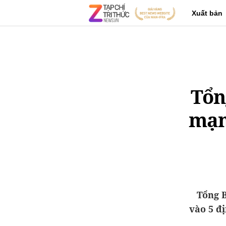
Xuất bản
Tổn
mạn
Tổng B
vào 5 đị