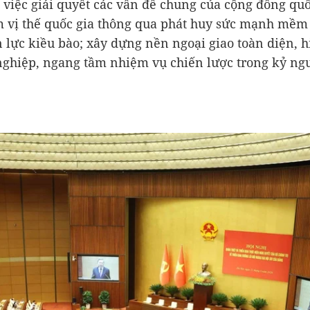
việc giải quyết các vấn đề chung của cộng đồng quố
 vị thế quốc gia thông qua phát huy sức mạnh mềm
 lực kiều bào; xây dựng nền ngoại giao toàn diện, h
ghiệp, ngang tầm nhiệm vụ chiến lược trong kỷ ng