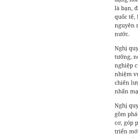
là bạn, 
quốc tế,
nguyên m
nước.
Nghị quy
tưởng, n
nghiệp c
nhiệm vụ
chiến lư
nhấn mạn
Nghị quy
gồm phát
cơ, góp 
triển mớ