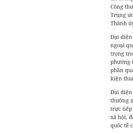
Công thư
Trung ươ
Thành ủy
Đại diện
ngoại qu
trọng tr
phương t
phần qua
kiện thu
Đại diện
thường x
trực tiế
xã hội, đ
quốc tế 