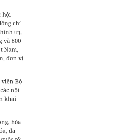
 hội
đồng chí
ính trị,
g và 800
ệt Nam,
n, đơn vị
 viên Bộ
 các nội
n khai
ờng, hòa
óa, đa
quốc tế;