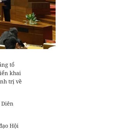
ảng tổ
riển khai
nh trị về
g Diên
đạo Hội