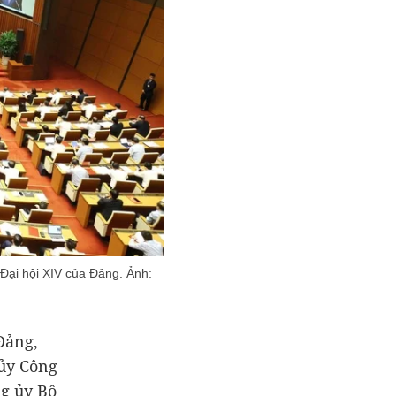
i Đại hội XIV của Đảng. Ảnh:
Đảng,
ủy Công
g ủy Bộ