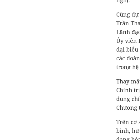
nghị.
Cùng dự 
Trần Tha
Lãnh đạo
Ủy viên 
đại biểu
các đoàn
trong hệ 
Thay mặt
Chính tr
dung chí
Chương t
Trên cơ s
bình, hữ
dạng hóa