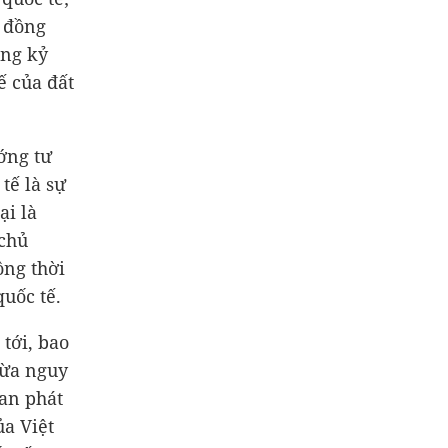
g đồng
ong kỷ
ế của đất
ớng tư
tế là sự
ại là
 chủ
ồng thời
uốc tế.
tới, bao
gừa nguy
ian phát
ủa Việt