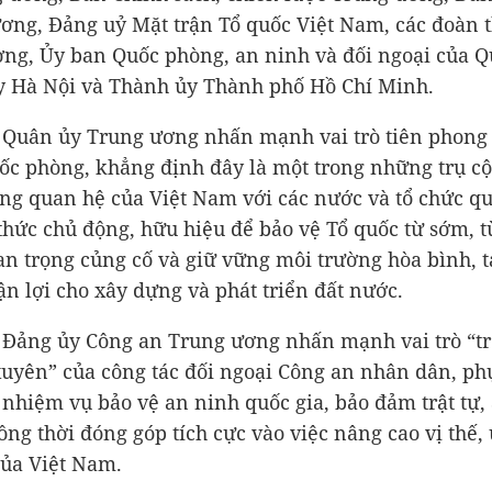
ơng, Đảng uỷ Mặt trận Tổ quốc Việt Nam, các đoàn 
ng, Ủy ban Quốc phòng, an ninh và đối ngoại của Q
 Hà Nội và Thành ủy Thành phố Hồ Chí Minh.
 Quân ủy Trung ương nhấn mạnh vai trò tiên phong 
ốc phòng, khẳng định đây là một trong những trụ c
ong quan hệ của Việt Nam với các nước và tổ chức quố
hức chủ động, hữu hiệu để bảo vệ Tổ quốc từ sớm, t
n trọng củng cố và giữ vững môi trường hòa bình, t
ận lợi cho xây dựng và phát triển đất nước.
 Đảng ủy Công an Trung ương nhấn mạnh vai trò “tr
uyên” của công tác đối ngoại Công an nhân dân, ph
p nhiệm vụ bảo vệ an ninh quốc gia, bảo đảm trật tự,
ồng thời đóng góp tích cực vào việc nâng cao vị thế, 
của Việt Nam.