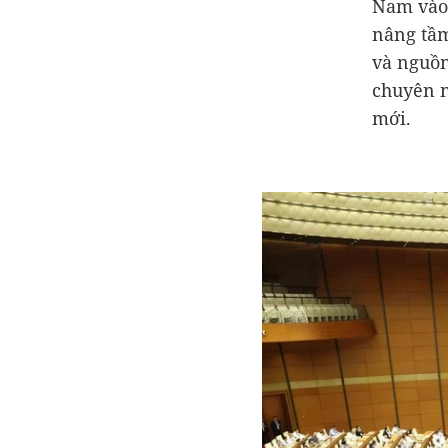
Nam vào 
nâng tầm
và nguồn
chuyên n
mới.