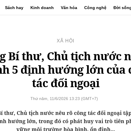
Sách hay
Kinh doanh
Văn hóa
Công nghệ
Đời sốn
XÃ HỘI
g Bí thư, Chủ tịch nước 
h 5 định hướng lớn của 
tác đối ngoại
Thứ năm, 11/6/2026 13:23 (GMT+7)
í thư, Chủ tịch nước nêu rõ công tác đối ngoại tậ
nh hướng lớn, trong đó có phát huy vai trò tiên 
vững môi trường hòa bình, ổn định...