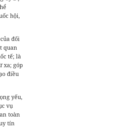
thể
uốc hội,
của đối
ột quan
c tế; là
ừ xa; góp
ạo điều
ọng yếu,
ục vụ
 an toàn
uy tín