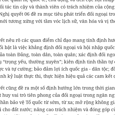
đối tác tin cậy và thành viên có trách nhiệm của cộn
 Nghị quyết 06 đề ra mục tiêu phát triển đối ngoại tr
ới tương xứng với tầm vóc lịch sử, văn hóa và vị th
ết nêu rõ các quan điểm chỉ đạo mang tính định hư
ổi bật là việc khẳng định đối ngoại và hội nhập quốc 
ủa toàn Đảng, toàn dân, toàn quân; xác định đối ngo
 “trọng yếu, thường xuyên”; kiên định tinh thần tự
ợc và tự cường; bảo đảm lợi ích quốc gia - dân tộc; đ
h kỷ luật thực thi, thực hiện hiệu quả các cam kết q
ết cũng đề ra một số định hướng lớn trong thời gian 
 huy vai trò tiên phong của đối ngoại trong ngăn n
phần bảo vệ Tổ quốc từ sớm, từ xa; mở rộng không g
i cho đất nước; nâng cao trách nhiệm và đóng góp c