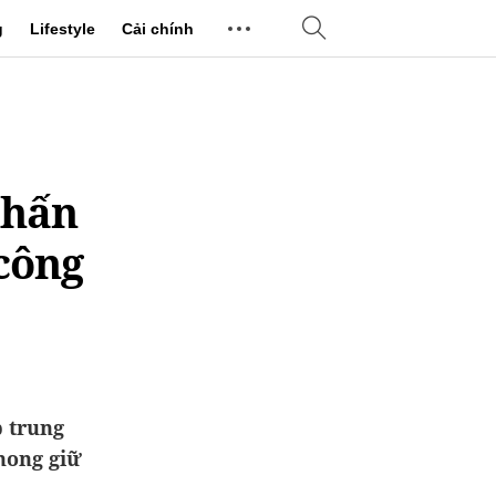
g
Lifestyle
Cải chính
nhấn
công
p trung
phong giữ