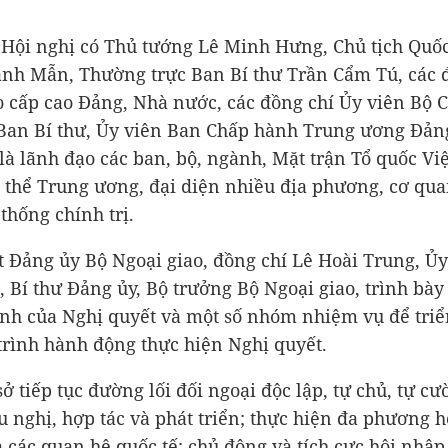
Hội nghị có Thủ tướng Lê Minh Hưng, Chủ tịch Quốc
nh Mẫn, Thường trực Ban Bí thư Trần Cẩm Tú, các 
 cấp cao Đảng, Nhà nước, các đồng chí Ủy viên Bộ Ch
Ban Bí thư, Ủy viên Ban Chấp hành Trung ương Đản
 là lãnh đạo các ban, bộ, ngành, Mặt trận Tổ quốc Vi
 thể Trung ương, đại diện nhiều địa phương, cơ qua
thống chính trị.
 Đảng ủy Bộ Ngoại giao, đồng chí Lê Hoài Trung, Ủy
ị, Bí thư Đảng ủy, Bộ trưởng Bộ Ngoại giao, trình bày
nh của Nghị quyết và một số nhóm nhiệm vụ để triể
rình hành động thực hiện Nghị quyết.
ở tiếp tục đường lối đối ngoại độc lập, tự chủ, tự cư
u nghị, hợp tác và phát triển; thực hiện đa phương h
 các quan hệ quốc tế; chủ động và tích cực hội nhập 