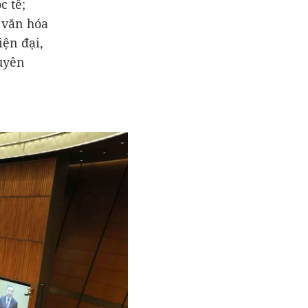
c tế;
 văn hóa
iện đại,
uyên