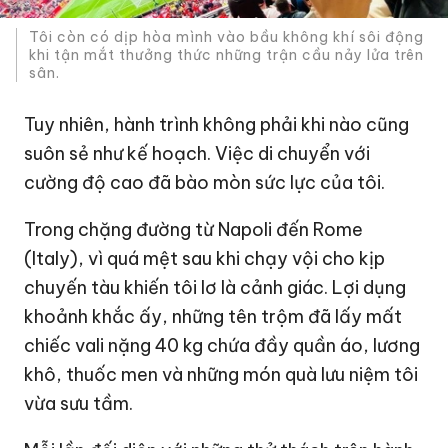
Tôi còn có dịp hòa mình vào bầu không khí sôi động
khi tận mắt thưởng thức những trận cầu nảy lửa trên
sân.
Tuy nhiên, hành trình không phải khi nào cũng
suôn sẻ như kế hoạch. Việc di chuyển với
cường độ cao đã bào mòn sức lực của tôi.
Trong chặng đường từ Napoli đến Rome
(Italy), vì quá mệt sau khi chạy vội cho kịp
chuyến tàu khiến tôi lơ là cảnh giác. Lợi dụng
khoảnh khắc ấy, những tên trộm đã lấy mất
chiếc vali nặng 40 kg chứa đầy quần áo, lương
khô, thuốc men và những món quà lưu niệm tôi
vừa sưu tầm.