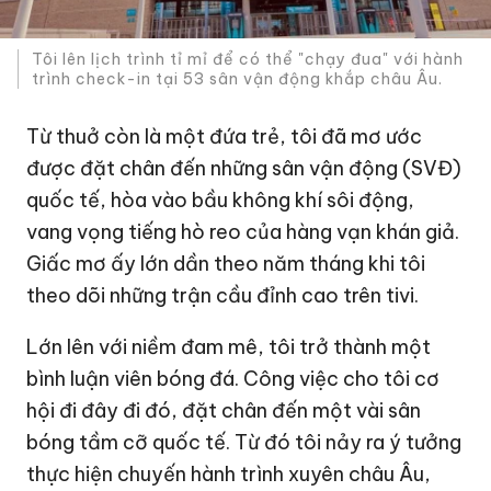
Tôi lên lịch trình tỉ mỉ để có thể "chạy đua" với hành
trình check-in tại 53 sân vận động khắp châu Âu.
Từ thuở còn là một đứa trẻ, tôi đã mơ ước
được đặt chân đến những sân vận động (SVĐ)
quốc tế, hòa vào bầu không khí sôi động,
vang vọng tiếng hò reo của hàng vạn khán giả.
Giấc mơ ấy lớn dần theo năm tháng khi tôi
theo dõi những trận cầu đỉnh cao trên tivi.
Lớn lên với niềm đam mê, tôi trở thành một
bình luận viên bóng đá. Công việc cho tôi cơ
hội đi đây đi đó, đặt chân đến một vài sân
bóng tầm cỡ quốc tế. Từ đó tôi nảy ra ý tưởng
thực hiện chuyến hành trình xuyên châu Âu,