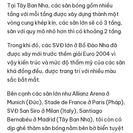
Tại Tây Ban Nha, các sân bóng gồm nhiều
tầng với mỗi tầng được xây dựng thành một
vòng cung khép kín, các sân lớn sẽ có 3 tầng,
sân với quy mô nhỏ hơn thì có khoảng 2 tầng.
Trong khi đó, các SVĐ lớn ở Bồ Đào Nha đã
được xây mới trước thềm giải Euro 2004 vì
vậy kiến trúc và mức độ thẩm mỹ của các sân
khá đồng đều, được trang trí với nhiều màu
sắc bắt mắt.
Bên cạnh các sân lớn như Allianz Arena ở
Munich (Đức), Stade de France ở Paris (Pháp),
SVĐ San Siro ở Milan (Italy), Santiago
Bernabéu ở Madrid (Tây Ban Nha), tôi còn có
dịp ghé thăm sân bóng nằm bên bờ biển tuyệt