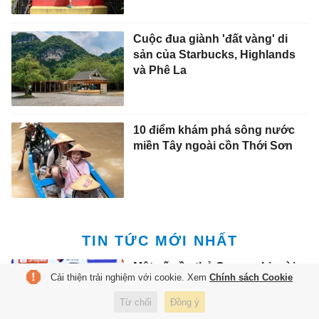
Cuộc đua giành 'đất vàng' di
sản của Starbucks, Highlands
và Phê La
10 điểm khám phá sông nước
miền Tây ngoài cồn Thới Sơn
TIN TỨC MỚI NHẤT
Một số cầu thủ Campuchia rời
Cải thiện trải nghiệm với cookie. Xem
Chính sách Cookie
đội tuyển trước trận gặp Việt
Nam
Từ chối
Đồng ý
11:24 6/8/2026