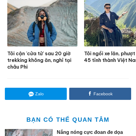
Tôi cận 'cửa tử' sau 20 giờ
Tôi ngồi xe lăn, phượ
trekking không ăn, nghỉ tại
45 tỉnh thành Việt N
châu Phi
Zalo
Facebook
BẠN CÓ THỂ QUAN TÂM
Nắng nóng cực đoan đe dọa