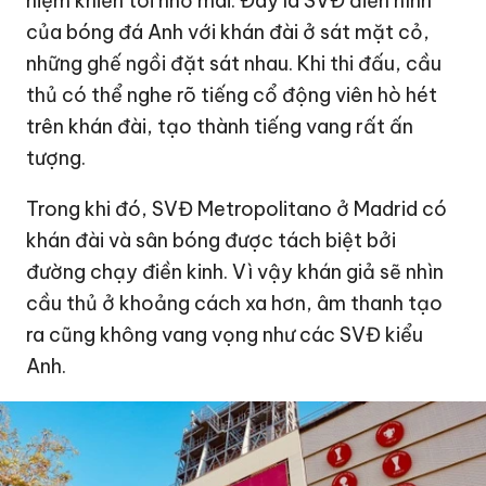
niệm khiến tôi nhớ mãi. Đây là SVĐ điển hình
của bóng đá Anh với khán đài ở sát mặt cỏ,
những ghế ngồi đặt sát nhau. Khi thi đấu, cầu
thủ có thể nghe rõ tiếng cổ động viên hò hét
trên khán đài, tạo thành tiếng vang rất ấn
tượng.
Trong khi đó, SVĐ Metropolitano ở Madrid có
khán đài và sân bóng được tách biệt bởi
đường chạy điền kinh. Vì vậy khán giả sẽ nhìn
cầu thủ ở khoảng cách xa hơn, âm thanh tạo
ra cũng không vang vọng như các SVĐ kiểu
Anh.