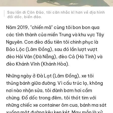
Sau lần đi Côn Đảo, tôi cân nhắc kĩ hơn về địa hình
đồi dốc, biển đảo.
Năm 2019, "chiến mã" cùng tôi bon bon qua
các tỉnh thành của miền Trung và khu vực Tây
Nguyên. Con đèo đầu tiên tôi chinh phục là
Bảo Lộc (Lâm Đồng), sau đó lần lượt vượt
đèo Hải Vân (Đà Nẵng), đèo Cả (Hà Tĩnh) và
đèo Khánh Vĩnh (Khánh Hòa).
Những ngày ở Đà Lạt (Lâm Đồng), xe tôi
thủng bánh giữa đường. Vì cấu trúc lạ, không
nơi nào nhận sửa, tôi đành bơm hơi cầm
chừng. Đổ dốc trong đêm, tôi thót tim với
những chiếc xe container ôm cua, bánh ma sát
xuống mặt đường kêu ken két. May mắn là xử