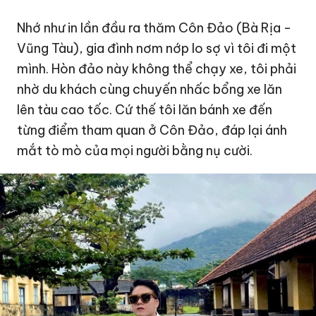
Nhớ như in lần đầu ra thăm Côn Đảo (Bà Rịa -
Vũng Tàu
), gia đình nơm nớp lo sợ vì tôi đi một
mình. Hòn đảo này không thể chạy xe, tôi phải
nhờ du khách cùng chuyến nhấc bổng xe lăn
lên tàu cao tốc. Cứ thế tôi lăn bánh xe đến
từng điểm tham quan ở Côn Đảo, đáp lại ánh
mắt tò mò của mọi người bằng nụ cười.