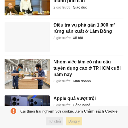
thành phố cần
2 giờ trước
Giáo dục
Điều tra vụ phá gần 1.000 m²
rừng sản xuất ở Lâm Đồng
3 giờ trước
Xã hội
Nhóm việc làm có nhu cầu
tuyển dụng cao ở TP.HCM cuối
năm nay
3 giờ trước
Kinh doanh
Apple quá vượt trội
3 giờ trước
Công nghệ
Cải thiện trải nghiệm với cookie. Xem
Chính sách Cookie
Từ chối
Đồng ý