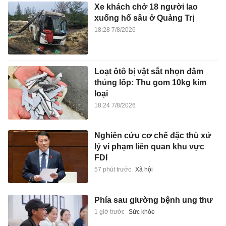
Xe khách chở 18 người lao
xuống hố sâu ở Quảng Trị
18:28 7/8/2026
Loạt ôtô bị vật sắt nhọn đâm
thủng lốp: Thu gom 10kg kim
loại
18:24 7/8/2026
Nghiên cứu cơ chế đặc thù xử
lý vi phạm liên quan khu vực
FDI
57 phút trước
Xã hội
Phía sau giường bệnh ung thư
1 giờ trước
Sức khỏe