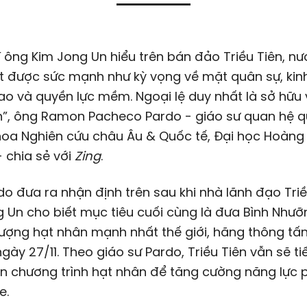
ĩ ông
Kim Jong Un
hiểu trên bán đảo
Triều Tiên
, n
 được sức mạnh như kỳ vọng về mặt quân sự, kinh
ao và quyền lực mềm. Ngoại lệ duy nhất là sở hữu 
n”, ông Ramon Pacheco Pardo - giáo sư quan hệ q
hoa Nghiên cứu châu Âu & Quốc tế, Đại học Hoàng
 chia sẻ với
Zing
.
o đưa ra nhận định trên sau khi nhà lãnh đạo Triề
 Un cho biết mục tiêu cuối cùng là đưa Bình Nhưỡ
lượng hạt nhân mạnh nhất thế giới, hãng thông tấ
ngày 27/11. Theo giáo sư Pardo, Triều Tiên vẫn sẽ ti
ển chương trình hạt nhân để tăng cường năng lực
e.