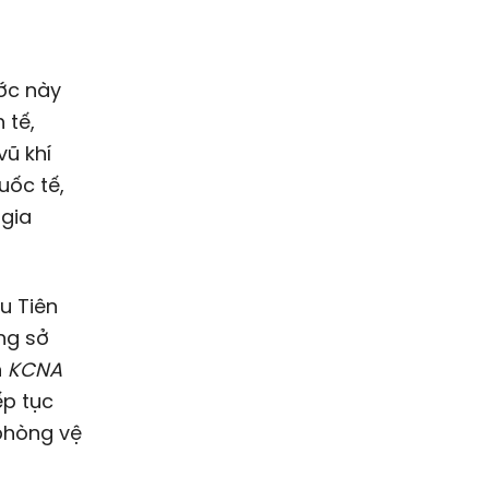
ước này
 tế,
vũ khí
uốc tế,
 gia
u Tiên
ng sở
n
KCNA
ếp tục
 phòng vệ