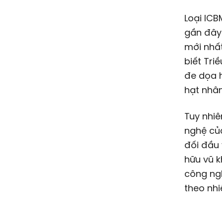
Loại ICB
gần đây 
mới nhấ
biết Tri
đe dọa 
hạt nhâ
Tuy nhiê
nghệ của
đối đầu 
hữu vũ k
công ng
theo nh