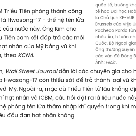
quốc tế, trưởng k
M Triều Tiên phóng thành công
tế học Đại học Ho
là Chủ tịch KF-VUB
là Hwasong-17 - thế hệ tên lửa
Brussels của Vrije U
t của nước này. Ông Kim cho
Pacheco Pardo từng
ều Tiên cam kết đáp trả các mối
châu Âu, tư vấn ch
Quốc, Bộ Ngoại gia
hạt nhân của
Mỹ
bằng vũ khí
Ông thường xuyên b
n, theo
KCNA
.
các vấn đề Đông B
Ảnh:
Flickr
.
n,
Wall Street Journal
dẫn lời các chuyên gia cho 
 Hwasong-17 còn thiếu sót để trở thành loại vũ k
với Mỹ. Ngoài ra, mặc dù Triều Tiên từ lâu khẳng đ
hí hạt nhân và ICBM, câu hỏi đặt ra là liệu nước nà
hệ phóng tên lửa thâm nhập khí quyển trong khi 
iều đầu đạn hạt nhân không.