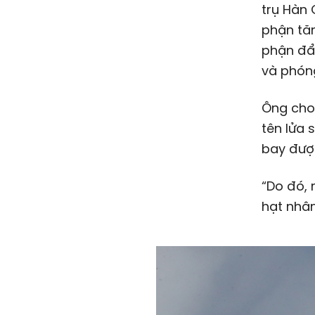
trụ Hàn 
phận tăn
phận đẩy
và phóng
Ông cho
tên lửa 
bay đượ
“Do đó, 
hạt nhân