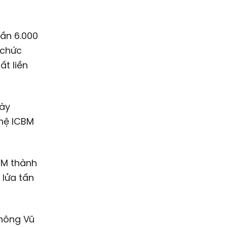
 chức
t liền
này
 hệ ICBM
BM thành
lửa tấn
không Vũ