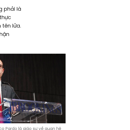
g phải là
 thực
tên lửa.
nhận
 Pardo là giáo sư về quan hệ