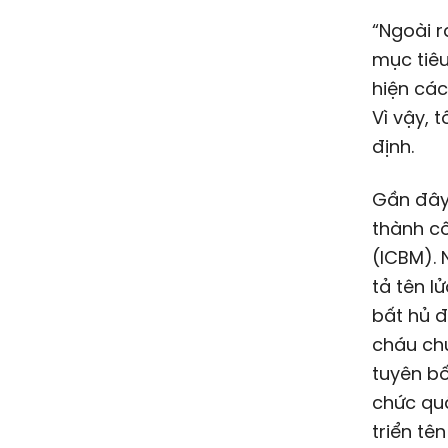
“Ngoài r
mục tiêu
hiện các
Vì vậy, 
định.
Gần đây
thành cô
(ICBM).
tả tên l
bất hủ đ
cháu chú
tuyên b
chức qu
triển tên