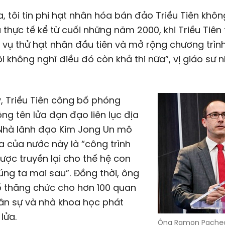
a, tôi tin phi hạt nhân hóa bán đảo Triều Tiên khôn
 thực tế kể từ cuối những năm 2000, khi Triều Tiên
 vụ thử hạt nhân đầu tiên và mở rộng chương trình 
tôi không nghĩ điều đó còn khả thi nữa”, vị giáo sư 
, Triều Tiên công bố phóng
ng tên lửa đạn đạo liên lục địa
 Nhà lãnh đạo Kim Jong Un mô
ửa của nước này là “công trình
ược truyền lại cho thế hệ con
ng ta mai sau”. Đồng thời, ông
ố thăng chức cho hơn 100 quan
ân sự và nhà khoa học phát
 lửa.
Ông Ramon Pacheco