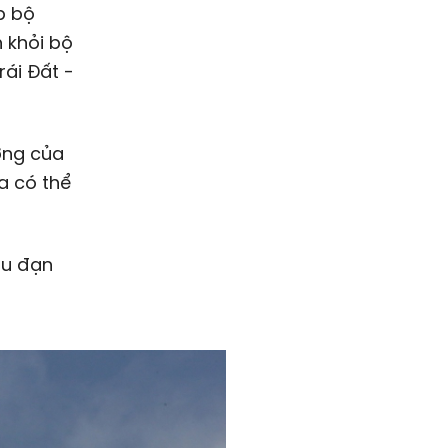
p bộ
h khỏi bộ
rái Đất -
ợng của
a có thể
ầu đạn