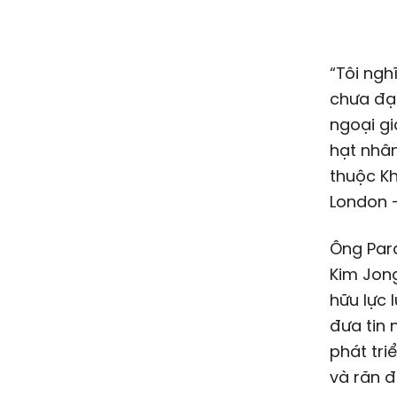
“Tôi ngh
chưa đạt
ngoại gi
hạt nhâ
thuộc K
London -
Ông Pard
Kim Jong
hữu lực 
đưa tin 
phát tri
và răn đ