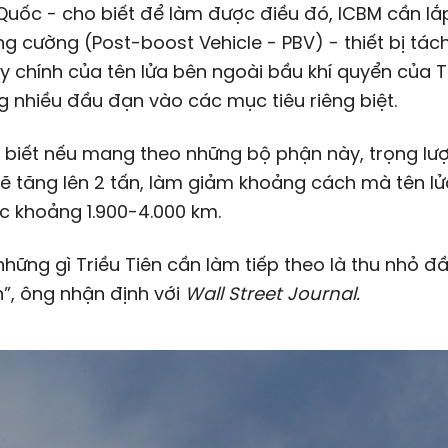
Quốc - cho biết để làm được điều đó, ICBM cần lắ
g cường (Post-boost Vehicle - PBV) - thiết bị tác
 chính của tên lửa bên ngoài bầu khí quyển của T
 nhiều đầu đạn vào các mục tiêu riêng biệt.
 biết nếu mang theo những bộ phận này, trọng lư
sẽ tăng lên 2 tấn, làm giảm khoảng cách mà tên lử
c khoảng 1.900-4.000 km.
những gì Triều Tiên cần làm tiếp theo là thu nhỏ đ
”, ông nhận định với
Wall Street Journal.