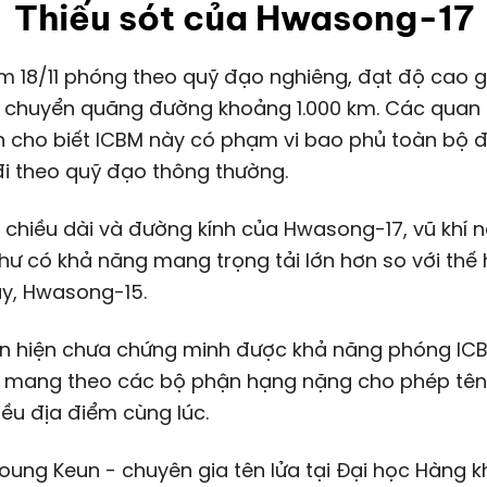
Thiếu sót của Hwasong-17
i chuyển quãng đường khoảng 1.000 km. Các quan
n
cho biết ICBM này có phạm vi bao phủ toàn bộ đấ
i theo quỹ đạo thông thường.
 chiều dài và đường kính của Hwasong-17, vũ khí 
ư có khả năng mang trọng tải lớn hơn so với thế
ây, Hwasong-15.
iên hiện chưa chứng minh được khả năng phóng IC
i mang theo các bộ phận hạng nặng cho phép tên 
ều địa điểm cùng lúc.
ung Keun - chuyên gia tên lửa tại Đại học Hàng 