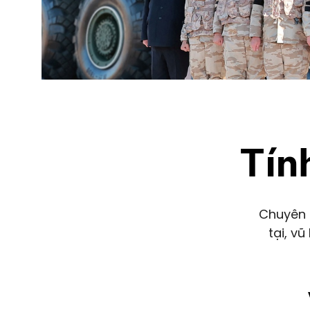
Tín
Chuyên 
tại, v