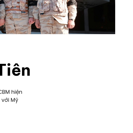
Tiên
CBM hiện
 với Mỹ