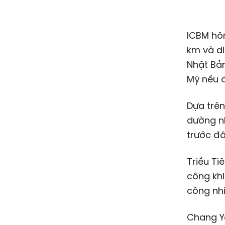
ICBM hôm 18/11 phóng theo quỹ đạo nghiêng, đạt độ cao gần 6.000
km và d
Nhật Bả
Mỹ nếu đ
Dựa trên
dường nh
trước đ
Triều T
công kh
công nhi
Chang Yo