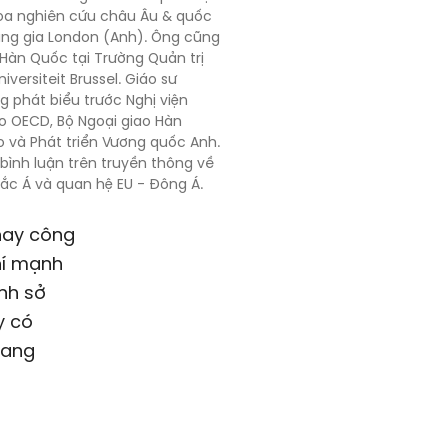
hoa nghiên cứu châu Âu & quốc
àng gia London (Anh). Ông cũng
Hàn Quốc
tại Trường Quản trị
niversiteit Brussel. Giáo sư
 phát biểu trước Nghị viện
o OECD, Bộ Ngoại giao Hàn
o và Phát triển Vương quốc Anh.
ình luận trên truyền thông về
ắc Á và quan hệ EU - Đông Á.
hay công
hí mạnh
ịnh sở
y có
mang