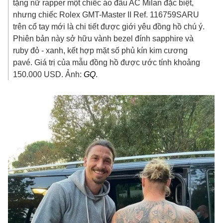
tặng nữ rapper một chiếc áo đấu AC Milan đặc biệt,
nhưng chiếc Rolex GMT-Master II Ref. 116759SARU
trên cổ tay mới là chi tiết được giới yêu đồng hồ chú ý.
Phiên bản này sở hữu vành bezel đính sapphire và
ruby đỏ - xanh, kết hợp mặt số phủ kín kim cương
pavé. Giá trị của mẫu đồng hồ được ước tính khoảng
150.000 USD
. Ảnh:
GQ
.