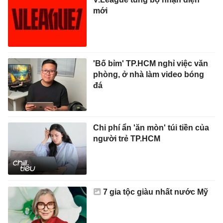
mới
'Bố bỉm' TP.HCM nghỉ việc văn
phòng, ở nhà làm video bóng
đá
Chi phí ẩn 'ăn mòn' túi tiền của
người trẻ TP.HCM
7 gia tộc giàu nhất nước Mỹ