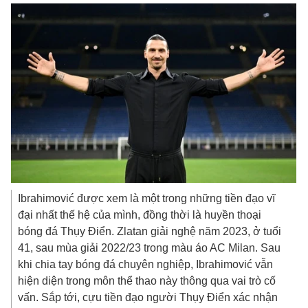
Ibrahimović được xem là một trong những tiền đạo vĩ
đại nhất thế hệ của mình, đồng thời là huyền thoại
bóng đá Thụy Điển. Zlatan giải nghệ năm 2023, ở tuổi
41, sau mùa giải 2022/23 trong màu áo AC Milan. Sau
khi chia tay bóng đá chuyên nghiệp, Ibrahimović vẫn
hiện diện trong môn thể thao này thông qua vai trò cố
vấn. Sắp tới, cựu tiền đạo người Thụy Điển xác nhận