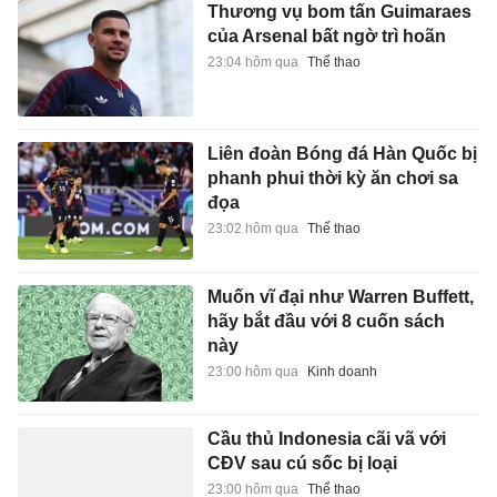
Thương vụ bom tấn Guimaraes
của Arsenal bất ngờ trì hoãn
23:04 hôm qua
Thể thao
Liên đoàn Bóng đá Hàn Quốc bị
phanh phui thời kỳ ăn chơi sa
đọa
23:02 hôm qua
Thể thao
Muốn vĩ đại như Warren Buffett,
hãy bắt đầu với 8 cuốn sách
này
23:00 hôm qua
Kinh doanh
Cầu thủ Indonesia cãi vã với
CĐV sau cú sốc bị loại
23:00 hôm qua
Thể thao