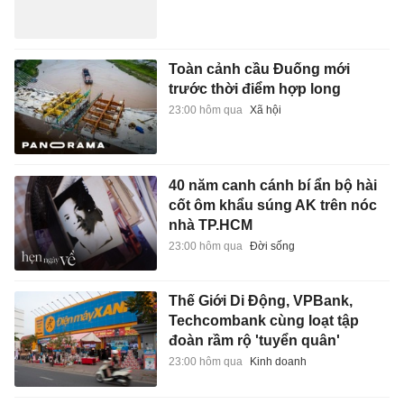
Toàn cảnh cầu Đuống mới
trước thời điểm hợp long
23:00 hôm qua
Xã hội
40 năm canh cánh bí ẩn bộ hài
cốt ôm khẩu súng AK trên nóc
nhà TP.HCM
23:00 hôm qua
Đời sống
Thế Giới Di Động, VPBank,
Techcombank cùng loạt tập
đoàn rầm rộ 'tuyển quân'
23:00 hôm qua
Kinh doanh