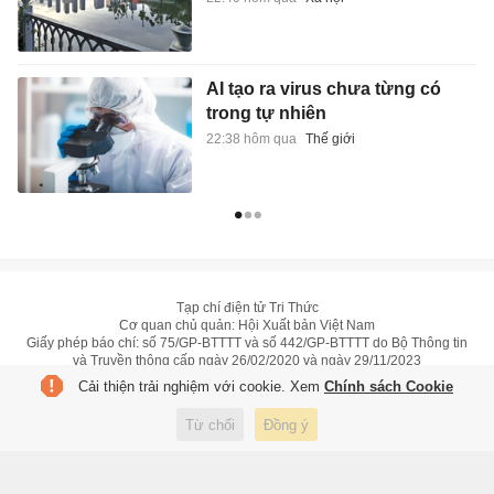
AI tạo ra virus chưa từng có
trong tự nhiên
22:38 hôm qua
Thế giới
Tạp chí điện tử Tri Thức
Cơ quan chủ quản: Hội Xuất bản Việt Nam
Giấy phép báo chí: số 75/GP-BTTTT và số 442/GP-BTTTT do Bộ Thông tin
và Truyền thông cấp ngày 26/02/2020 và ngày 29/11/2023
Tổng biên tập: Lâm Quang Hiếu
Cải thiện trải nghiệm với cookie. Xem
Chính sách Cookie
Trụ sở: Tầng 10, D29 Phạm Văn Bạch, phường Cầu Giấy, Hà Nội
HOTLINE:
0931.222.666
Từ chối
Đồng ý
toasoan@znews.vn
©
Toàn bộ bản quyền thuộc Tri Thức