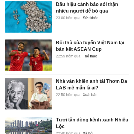
Dấu hiệu cảnh báo sỏi thận
nhiều người dễ bỏ qua
23:00 hôm qua
Sức khỏe
Đối thủ của tuyển Việt Nam tại
bán kết ASEAN Cup
22:59 hôm qua
Thể thao
Nhà văn khiến anh tài Thơm Da
LAB mê mẩn là ai?
22:50 hôm qua
Xuất bản
Tươi tắn dòng kênh xanh Nhiêu
Lộc
22:40 hôm qua
Xã hội