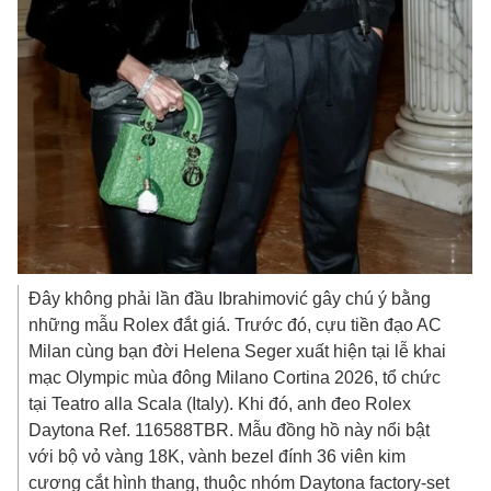
Đây không phải lần đầu Ibrahimović gây chú ý bằng
những mẫu Rolex đắt giá. Trước đó, cựu tiền đạo AC
Milan cùng bạn đời Helena Seger xuất hiện tại lễ khai
mạc Olympic mùa đông Milano Cortina 2026, tổ chức
tại Teatro alla Scala (Italy). Khi đó, anh đeo Rolex
Daytona Ref. 116588TBR. Mẫu đồng hồ này nổi bật
với bộ vỏ vàng 18K, vành bezel đính 36 viên kim
cương cắt hình thang, thuộc nhóm Daytona factory-set