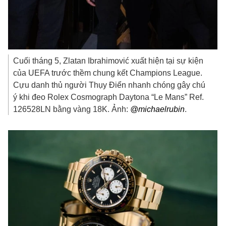
Cuối tháng 5, Zlatan Ibrahimović xuất hiện tại sự kiện
của UEFA trước thềm chung kết Champions League.
Cựu danh thủ người Thụy Điển nhanh chóng gây chú
ý khi đeo Rolex Cosmograph Daytona “Le Mans” Ref.
126528LN bằng vàng 18K. Ảnh:
@michaelrubin
.