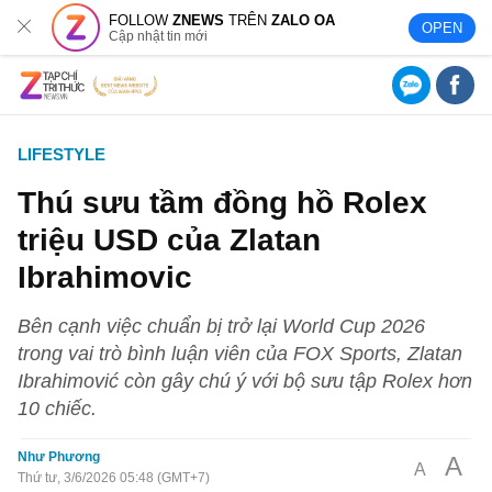
FOLLOW
ZNEWS
TRÊN
ZALO OA
OPEN
Cập nhật tin mới
LIFESTYLE
Thú sưu tầm đồng hồ Rolex
triệu USD của Zlatan
Ibrahimovic
Bên cạnh việc chuẩn bị trở lại World Cup 2026
trong vai trò bình luận viên của FOX Sports, Zlatan
Ibrahimović còn gây chú ý với bộ sưu tập Rolex hơn
10 chiếc.
Như Phương
A
A
Thứ tư, 3/6/2026 05:48 (GMT+7)