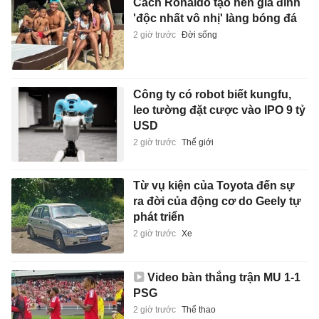
Cách Ronaldo tạo nên gia đình
'độc nhất vô nhị' làng bóng đá
2 giờ trước
Đời sống
Công ty có robot biết kungfu,
leo tường đặt cược vào IPO 9 tỷ
USD
2 giờ trước
Thế giới
Từ vụ kiện của Toyota đến sự
ra đời của động cơ do Geely tự
phát triển
2 giờ trước
Xe
Video bàn thắng trận MU 1-1
PSG
2 giờ trước
Thể thao