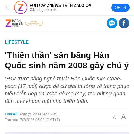
FOLLOW
ZNEWS
TRÊN
ZALO OA
OPEN
Cập nhật tin mới
LIFESTYLE
'Thiên thần' sân băng Hàn
Quốc sinh năm 2008 gây chú ý
VĐV trượt băng nghệ thuật Hàn Quốc Kim Chae-
yeon (17 tuổi) được đề cử giải thưởng về trang phục
biểu diễn đẹp khi mặc đồ mẹ may, thu hút sự quan
tâm nhờ khuôn mặt như thiên thần.
Linh Vũ
Ảnh: @_chaeyeon.kim
A
A
Thứ sáu, 7/3/2025 06:03 (GMT+7)