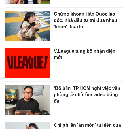
Chứng khoán Hàn Quốc lao
dốc, nhà đầu tư trẻ đua nhau
'khoe' thua lỗ
V.League tung bộ nhận diện
mới
'Bố bỉm' TP.HCM nghỉ việc văn
phòng, ở nhà làm video bóng
đá
Chi phí ẩn 'ăn mòn' túi tiền của