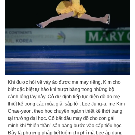
Khi được hỏi về váy áo được mẹ may riêng, Kim cho
biết đặc biệt tự hào khi trượt băng trong những bộ
cánh lộng lẫy này. Cô dự định tiếp tục diện đồ do mẹ
thiết kế trong các mùa giải sắp tới. Lee Jung-a, mẹ Kim
Chae-yeon, theo học chuyên ngành thiết kế thời trang
tại trường đại học. Cô bắt đầu may đồ cho con gái
mình khi “thiên thần” sân băng bước vào cấp tiểu học.
Đây là phương pháp tiết kiệm chi phí mà Lee áp dụng