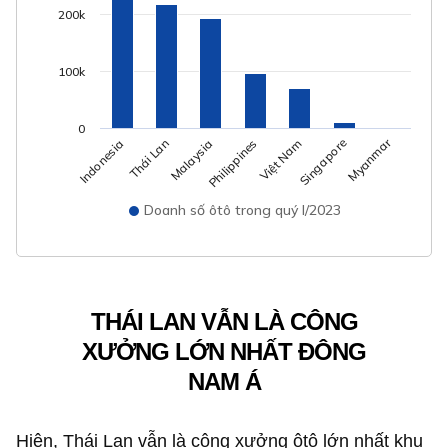
200k
100k
0
Myanmar
Philippines
Thái Lan
Việt Nam
Malaysia
Indonesia
Singapore
Doanh số ôtô trong quý I/2023
THÁI LAN VẪN LÀ CÔNG
XƯỞNG LỚN NHẤT ĐÔNG
NAM Á
Hiện, Thái Lan vẫn là công xưởng ôtô lớn nhất khu