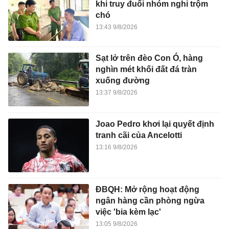
khi truy đuổi nhóm nghi trộm
chó
13:43 9/8/2026
Sạt lở trên đèo Con Ó, hàng
nghìn mét khối đất đá tràn
xuống đường
13:37 9/8/2026
Joao Pedro khơi lại quyết định
tranh cãi của Ancelotti
13:16 9/8/2026
ĐBQH: Mở rộng hoạt động
ngân hàng cần phòng ngừa
việc 'bia kèm lạc'
13:05 9/8/2026