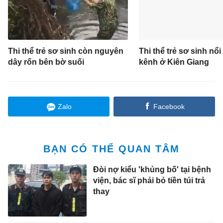
Thi thể trẻ sơ sinh còn nguyên
Thi thể trẻ sơ sinh nổi
dây rốn bên bờ suối
kênh ở Kiên Giang
Zalo
Facebook
BẠN CÓ THỂ QUAN TÂM
Đòi nợ kiểu 'khủng bố' tại bệnh
viện, bác sĩ phải bỏ tiền túi trả
thay