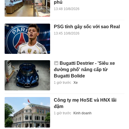
phủ
13:48 10/8/2026
PSG tính gây sốc với sao Real
13:45 10/8/2026
Bugatti Destrier - 'Siêu xe
đường phố' nâng cấp từ
Bugatti Bolide
1 giờ trước
Xe
Công ty mẹ HoSE và HNX lãi
đậm
1 giờ trước
Kinh doanh