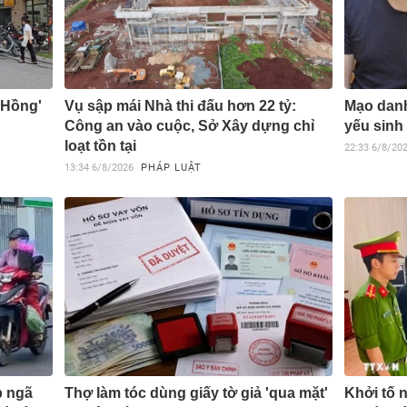
 Hồng'
Vụ sập mái Nhà thi đấu hơn 22 tỷ:
Mạo danh
Công an vào cuộc, Sở Xây dựng chỉ
yếu sinh 
loạt tồn tại
22:33
6/8/20
13:34
6/8/2026
PHÁP LUẬT
p ngã
Thợ làm tóc dùng giấy tờ giả 'qua mặt'
Khởi tố n