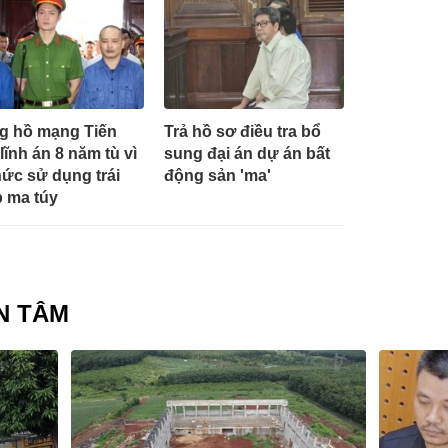
g hồ mạng Tiến
Trả hồ sơ điều tra bổ
 lĩnh án 8 năm tù vì
sung đại án dự án bất
hức sử dụng trái
động sản 'ma'
 ma túy
N TÂM