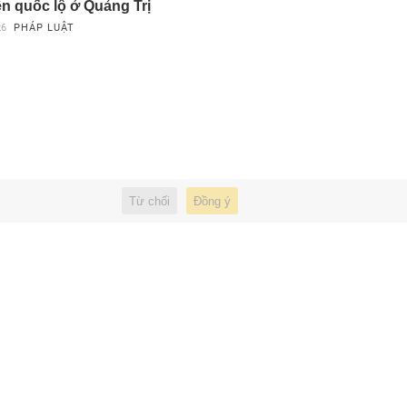
ên quốc lộ ở Quảng Trị
26
PHÁP LUẬT
Từ chối
Đồng ý