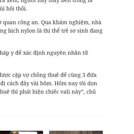
 ra xem, người này thấy bên trong là
i hôi thối.
 cơ quan công an. Qua khám nghiệm, nhà
ng bịch nylon là thi thể trẻ sơ sinh đang
 pháp y để xác định nguyên nhân tử
được cặp vợ chồng thuê để cùng 3 đứa
 đi cách đây vài hôm. Hôm nay tôi dọn
uê thì phát hiện chiếc vali này”, chủ