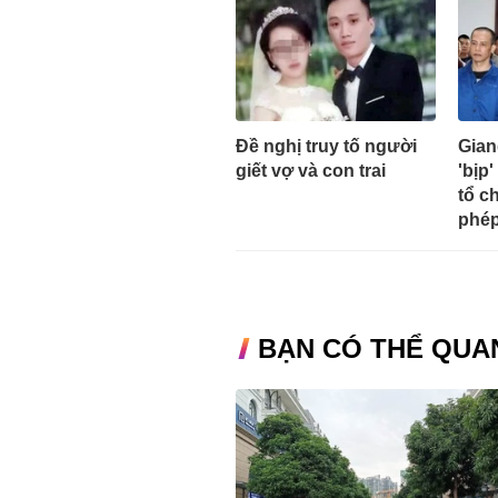
Đề nghị truy tố người
Gian
giết vợ và con trai
'bịp'
tổ c
phép
BẠN CÓ THỂ QUA