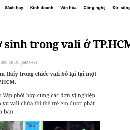
Sách hay
Kinh doanh
Văn hóa
Công nghệ
Đời sốn
ơ sinh trong vali ở TP.HC
/2020 16:01 (GMT+7)
m thấy trong chiếc vali bỏ lại tại một
P.HCM.
ò Vấp phối hợp cùng các đơn vị nghiệp
a vụ vali chứa thi thể trẻ em được phát
ịa bàn.