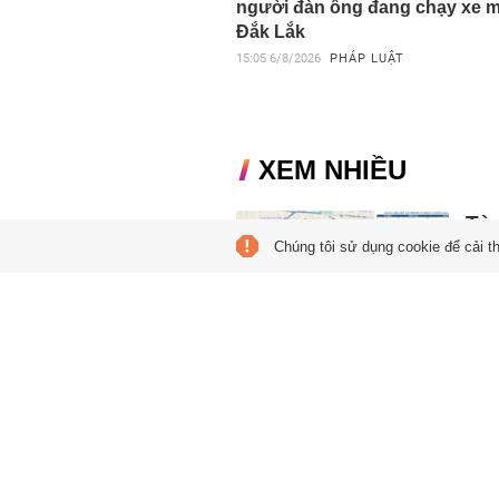
người đàn ông đang chạy xe 
Đắk Lắk
15:05
6/8/2026
PHÁP LUẬT
XEM NHIỀU
Từ
Chúng tôi sử dụng cookie để cải t
ch
Tá
13:55
Để t
ôtô 
Thường Kiệt đến 3 Tháng 2) từ ngày 13/8.
Rod
nh
11:00