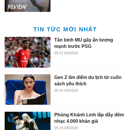
TIN TỨC MỚI NHẤT
Tân binh MU gây ấn tượng
mạnh trước PSG
09:31 9/8/2026
Gen Z tìm điểm du lịch từ cuốn
sách yêu thích
09:30 9/8/2026
Phùng Khánh Linh lấp đầy đêm
nhạc 4.000 khán giả
09:29 9/8/2026