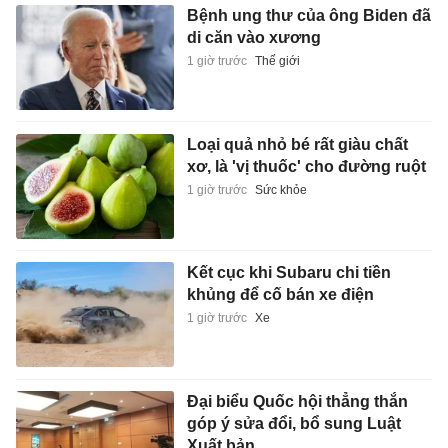
Bệnh ung thư của ông Biden đã
di căn vào xương
1 giờ trước
Thế giới
Loại quả nhỏ bé rất giàu chất
xơ, là 'vị thuốc' cho đường ruột
1 giờ trước
Sức khỏe
Kết cục khi Subaru chi tiền
khủng để cố bán xe điện
1 giờ trước
Xe
Đại biểu Quốc hội thẳng thắn
góp ý sửa đổi, bổ sung Luật
Xuất bản