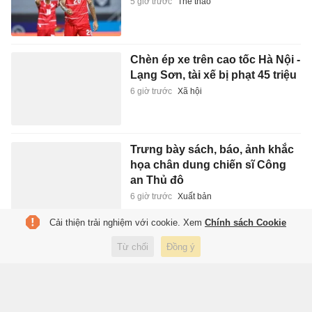
5 giờ trước
Thể thao
Chèn ép xe trên cao tốc Hà Nội -
Lạng Sơn, tài xế bị phạt 45 triệu
6 giờ trước
Xã hội
Trưng bày sách, báo, ảnh khắc
họa chân dung chiến sĩ Công
an Thủ đô
6 giờ trước
Xuất bản
Cải thiện trải nghiệm với cookie. Xem
Chính sách Cookie
Sinh viên hợp tác BMW làm ôtô
Từ chối
Đồng ý
điện không cần sạc
6 giờ trước
Xe