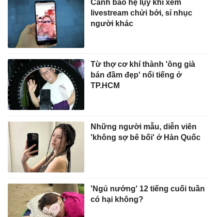
Cảnh báo hệ lụy khi xem
livestream chửi bới, sỉ nhục
người khác
Từ thợ cơ khí thành 'ông già
bán đầm đẹp' nổi tiếng ở
TP.HCM
Những người mẫu, diễn viên
'không sợ bê bối' ở Hàn Quốc
'Ngủ nướng' 12 tiếng cuối tuần
có hại không?