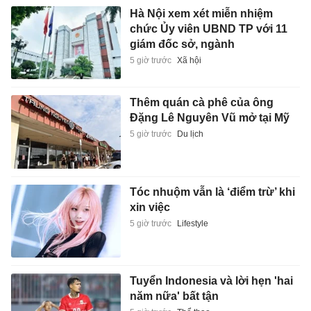
Hà Nội xem xét miễn nhiệm
chức Ủy viên UBND TP với 11
giám đốc sở, ngành
5 giờ trước
Xã hội
Thêm quán cà phê của ông
Đặng Lê Nguyên Vũ mở tại Mỹ
5 giờ trước
Du lịch
Tóc nhuộm vẫn là ‘điểm trừ’ khi
xin việc
5 giờ trước
Lifestyle
Tuyển Indonesia và lời hẹn 'hai
năm nữa' bất tận