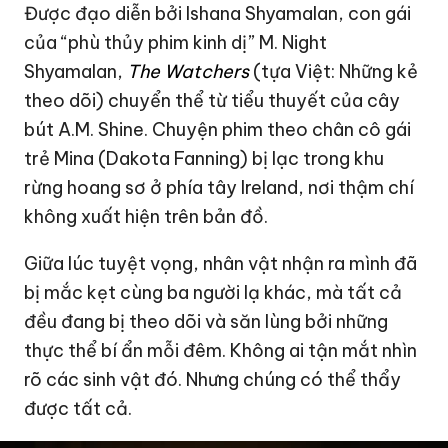
Được đạo diễn bởi Ishana Shyamalan, con gái
của “phù thủy phim kinh dị” M. Night
Shyamalan,
The Watchers
(tựa Việt: Những kẻ
theo dõi) chuyển thể từ tiểu thuyết của cây
bút A.M. Shine. Chuyện phim theo chân cô gái
trẻ Mina (Dakota Fanning) bị lạc trong khu
rừng hoang sơ ở phía tây Ireland, nơi thậm chí
không xuất hiện trên bản đồ.
Giữa lúc tuyệt vọng, nhân vật nhận ra mình đã
bị mắc kẹt cùng ba người lạ khác, mà tất cả
đều đang bị theo dõi và săn lùng bởi những
thực thể bí ẩn mỗi đêm. Không ai tận mắt nhìn
rõ các sinh vật đó. Nhưng chúng có thể thẩy
được tất cả.