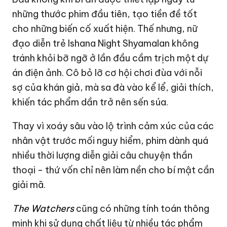
những thước phim đầu tiên, tạo tiền đề tốt
cho những biến cố xuất hiện. Thế nhưng, nữ
đạo diễn trẻ Ishana Night Shyamalan không
tránh khỏi bỡ ngỡ ở lần đầu cầm trịch một dự
án điện ảnh. Cô bỏ lỡ cơ hội chơi đùa với nỗi
sợ của khán giả, mà sa đà vào kể lể, giải thích,
khiến tác phẩm dần trở nên sến súa.
Thay vì xoáy sâu vào lộ trình cảm xúc của các
nhân vật trước mối nguy hiểm, phim dành quá
nhiều thời lượng diễn giải câu chuyện thần
thoại - thứ vốn chỉ nên làm nền cho bí mật cần
giải mã.
The Watchers
cũng có những tính toán thông
minh khi sử dụng chất liệu từ nhiều tác phẩm