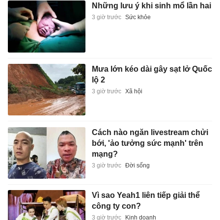
Những lưu ý khi sinh mổ lần hai
3 giờ trước
Sức khỏe
Mưa lớn kéo dài gây sạt lở Quốc
lộ 2
3 giờ trước
Xã hội
Cách nào ngăn livestream chửi
bới, 'ảo tưởng sức mạnh' trên
mạng?
3 giờ trước
Đời sống
Vì sao Yeah1 liên tiếp giải thể
công ty con?
3 giờ trước
Kinh doanh