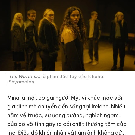
The Watchers
là phim đầu tay của Ishana
Shyamalan.
Mina là một cô gái người Mỹ, vì khúc mắc với
gia đình mà chuyển đến sống tại Ireland. Nhiều
năm về trước, sự ương bướng, nghịch ngợm
của cô vô tình gây ra cái chết thương tâm của
mẹ. Điều đó khiến nhân vật ám ảnh không dứt,