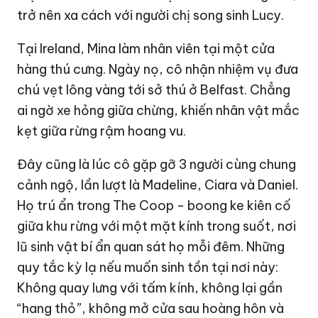
trở nên xa cách với người chị song sinh Lucy.
Tại Ireland, Mina làm nhân viên tại một cửa
hàng thú cưng. Ngày nọ, cô nhận nhiệm vụ đưa
chú vẹt lông vàng tới sở thú ở Belfast. Chẳng
ai ngờ xe hỏng giữa chừng, khiến nhân vật mắc
kẹt giữa rừng rậm hoang vu.
Đây cũng là lúc cô gặp gỡ 3 người cùng chung
cảnh ngộ, lần lượt là Madeline, Ciara và Daniel.
Họ trú ẩn trong The Coop - boong ke kiên cố
giữa khu rừng với một mặt kính trong suốt, nơi
lũ sinh vật bí ẩn quan sát họ mỗi đêm. Những
quy tắc kỳ lạ nếu muốn sinh tồn tại nơi này:
Không quay lưng với tấm kính, không lại gần
“hang thỏ”, không mở cửa sau hoàng hôn và