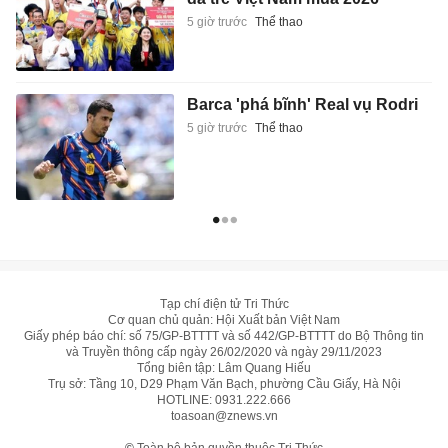
5 giờ trước
Thể thao
Barca 'phá bĩnh' Real vụ Rodri
5 giờ trước
Thể thao
Tạp chí điện tử Tri Thức
Cơ quan chủ quản: Hội Xuất bản Việt Nam
Giấy phép báo chí: số 75/GP-BTTTT và số 442/GP-BTTTT do Bộ Thông tin
và Truyền thông cấp ngày 26/02/2020 và ngày 29/11/2023
Tổng biên tập: Lâm Quang Hiếu
Trụ sở: Tầng 10, D29 Phạm Văn Bạch, phường Cầu Giấy, Hà Nội
HOTLINE:
0931.222.666
toasoan@znews.vn
©
Toàn bộ bản quyền thuộc Tri Thức