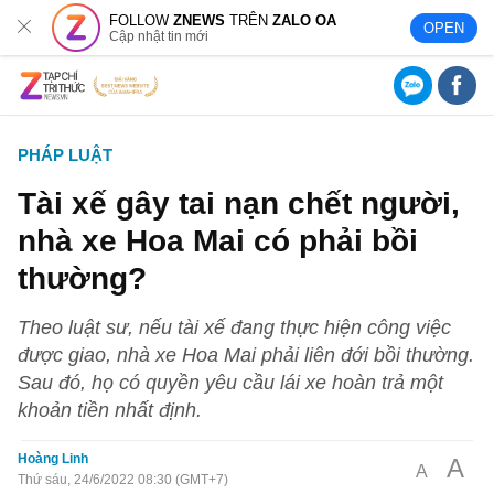
FOLLOW
ZNEWS
TRÊN
ZALO OA
OPEN
Cập nhật tin mới
PHÁP LUẬT
Tài xế gây tai nạn chết người,
nhà xe Hoa Mai có phải bồi
thường?
Theo luật sư, nếu tài xế đang thực hiện công việc
được giao, nhà xe Hoa Mai phải liên đới bồi thường.
Sau đó, họ có quyền yêu cầu lái xe hoàn trả một
khoản tiền nhất định.
Hoàng Linh
A
A
Thứ sáu, 24/6/2022 08:30 (GMT+7)