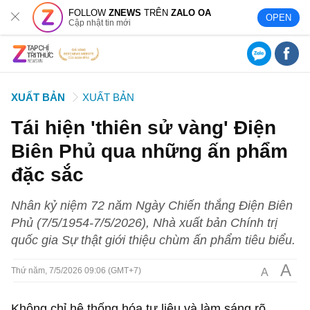
FOLLOW
ZNEWS
TRÊN
ZALO OA
OPEN
Cập nhật tin mới
XUẤT BẢN
XUẤT BẢN
Tái hiện 'thiên sử vàng' Điện
Biên Phủ qua những ấn phẩm
đặc sắc
Nhân kỷ niệm 72 năm Ngày Chiến thắng Điện Biên
Phủ (7/5/1954-7/5/2026), Nhà xuất bản Chính trị
quốc gia Sự thật giới thiệu chùm ấn phẩm tiêu biểu.
A
A
Thứ năm, 7/5/2026 09:06 (GMT+7)
Không chỉ hệ thống hóa tư liệu và làm sáng rõ