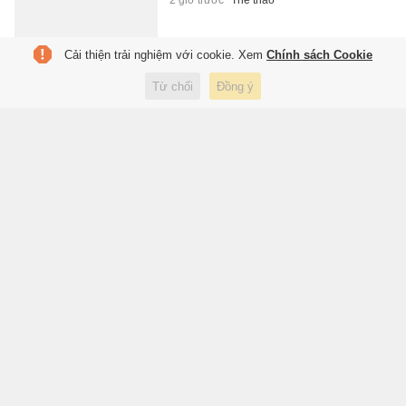
2 giờ trước
Thể thao
Cải thiện trải nghiệm với cookie. Xem
Chính sách Cookie
Đẩy công thần lên ghế dự bị, T1
Từ chối
Đồng ý
nhận trái đắng
3 giờ trước
Công nghệ
Đi đâu đọc sách ở TP.HCM?
3 giờ trước
Du lịch
Bệnh ung thư của ông Biden đã
di căn vào xương
3 giờ trước
Thế giới