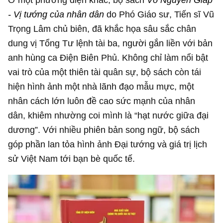
- Vị tướng của nhân dân
do Phó Giáo sư, Tiến sĩ Vũ
Trọng Lâm chủ biên, đã khắc họa sâu sắc chân
dung vị Tổng Tư lệnh tài ba, người gắn liền với bản
anh hùng ca Điện Biên Phủ. Không chỉ làm nổi bật
vai trò của một thiên tài quân sự, bộ sách còn tái
hiện hình ảnh một nhà lãnh đạo mẫu mực, một
nhân cách lớn luôn đề cao sức mạnh của nhân
dân, khiêm nhường coi mình là “hạt nước giữa đại
dương”. Với nhiều phiên bản song ngữ, bộ sách
góp phần lan tỏa hình ảnh Đại tướng và giá trị lịch
sử Việt Nam tới bạn bè quốc tế.