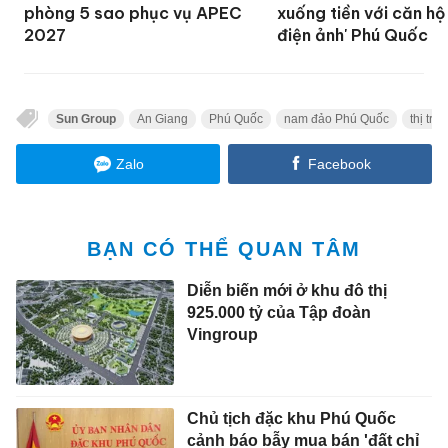
phòng 5 sao phục vụ APEC
xuống tiền với căn hộ
2027
điện ảnh' Phú Quốc
Sun Group
An Giang
Phú Quốc
nam đảo Phú Quốc
thị tr
Zalo
Facebook
BẠN CÓ THỂ QUAN TÂM
Diễn biến mới ở khu đô thị
925.000 tỷ của Tập đoàn
Vingroup
Chủ tịch đặc khu Phú Quốc
cảnh báo bẫy mua bán 'đất chỉ