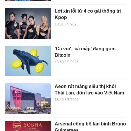
Lời xin lỗi từ 4 cô gái thống trị
Kpop
18:51 8/8/2026
'Cá voi', 'cá mập' đang gom
Bitcoin
18:50 8/8/2026
Aeon rút mảng siêu thị khỏi
Thái Lan, dồn lực vào Việt Nam
18:45 8/8/2026
Arsenal công bố tân binh Bruno
Guimaraes