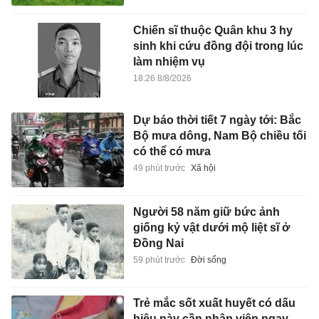
Chiến sĩ thuộc Quân khu 3 hy
sinh khi cứu đồng đội trong lúc
làm nhiệm vụ
18:26 8/8/2026
Dự báo thời tiết 7 ngày tới: Bắc
Bộ mưa dông, Nam Bộ chiều tối
có thể có mưa
49 phút trước
Xã hội
Người 58 năm giữ bức ảnh
giống kỷ vật dưới mộ liệt sĩ ở
Đồng Nai
59 phút trước
Đời sống
Trẻ mắc sốt xuất huyết có dấu
hiệu này cần nhập viện ngay