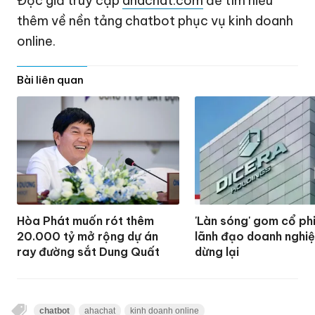
Độc giả truy cập
ahachat.com
để tìm hiểu
thêm về nền tảng chatbot phục vụ kinh doanh
online.
Bài liên quan
Hòa Phát muốn rót thêm
'Làn sóng' gom cổ ph
20.000 tỷ mở rộng dự án
lãnh đạo doanh nghi
ray đường sắt Dung Quất
dừng lại
chatbot
ahachat
kinh doanh online