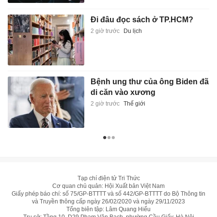
Đi đâu đọc sách ở TP.HCM?
2 giờ trước
Du lịch
Bệnh ung thư của ông Biden đã
di căn vào xương
2 giờ trước
Thế giới
Tạp chí điện tử Tri Thức
Cơ quan chủ quản: Hội Xuất bản Việt Nam
Giấy phép báo chí: số 75/GP-BTTTT và số 442/GP-BTTTT do Bộ Thông tin
và Truyền thông cấp ngày 26/02/2020 và ngày 29/11/2023
Tổng biên tập: Lâm Quang Hiếu
Trụ sở: Tầng 10, D29 Phạm Văn Bạch, phường Cầu Giấy, Hà Nội