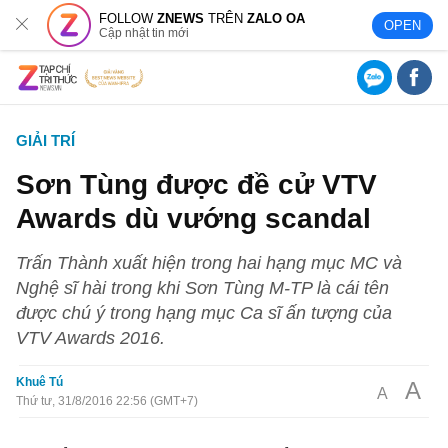
FOLLOW
ZNEWS
TRÊN
ZALO OA
OPEN
Cập nhật tin mới
GIẢI TRÍ
Sơn Tùng được đề cử VTV
Awards dù vướng scandal
Trấn Thành xuất hiện trong hai hạng mục MC và
Nghệ sĩ hài trong khi Sơn Tùng M-TP là cái tên
được chú ý trong hạng mục Ca sĩ ấn tượng của
VTV Awards 2016.
Khuê Tú
A
A
Thứ tư, 31/8/2016 22:56 (GMT+7)