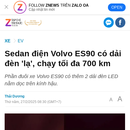
FOLLOW
ZNEWS
TRÊN
ZALO OA
OPEN
Cập nhật tin mới
XE
EV
Sedan điện Volvo ES90 có dải
đèn 'lạ', chạy tối đa 700 km
Phần đuôi xe Volvo ES90 có thêm 2 dải đèn LED
nằm dọc trên kính hậu.
Thái Dương
A
A
Thứ năm, 27/2/2025 08:30 (GMT+7)