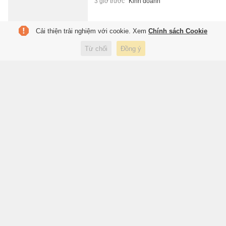
3 giờ trước
Kinh doanh
Cải thiện trải nghiệm với cookie. Xem
Chính sách Cookie
Sân bay Thái Lan cho phép mở
Từ chối
Đồng ý
hành lý kiểm tra dù chủ nhân
không có mặt
3 giờ trước
Du lịch
Thành Lộc sau khi rời sân khấu
Thiên Đăng
3 giờ trước
Giải trí
Elon Musk muốn gì với khối tài
sản nghìn tỷ USD?
4 giờ trước
Công nghệ