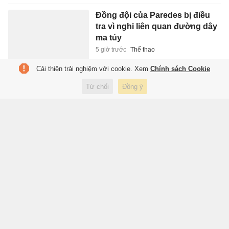
Đồng đội của Paredes bị điều
tra vì nghi liên quan đường dây
ma túy
5 giờ trước
Thể thao
Cải thiện trải nghiệm với cookie. Xem
Chính sách Cookie
Người Việt ngày càng chuộng
Từ chối
Đồng ý
bia lon 'lùn' 250 ml, điều gì đang
xảy ra?
5 giờ trước
Kinh doanh
Tuyển Việt Nam vắng hàng
loạt trụ cột
5 giờ trước
Thể thao
Đây là ngày ra mắt iPhone gập?
5 giờ trước
Công nghệ