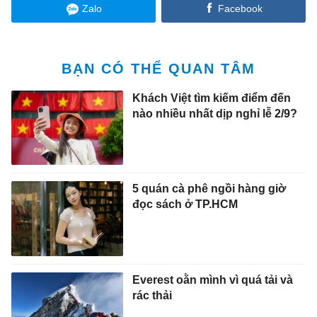
Zalo
Facebook
BẠN CÓ THỂ QUAN TÂM
Khách Việt tìm kiếm điểm đến
nào nhiều nhất dịp nghỉ lễ 2/9?
5 quán cà phê ngồi hàng giờ
đọc sách ở TP.HCM
Everest oằn mình vì quá tải và
rác thải