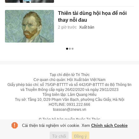
Thiên tài dùng hội họa để nói
thay nỗi đau
2 giờ trước
Xuất bản
Tạp chí điện tử Tri Thức
Cơ quan chủ quản: Hội Xuất bản Việt Nam
Giấy phép báo chí: số 75/GP-BTTTT và số 442/GP-BTTTT do Bộ Thông tin
và Truyền thông cấp ngày 26/02/2020 và ngày 29/11/2023
Tổng biên tập: Lâm Quang Hiếu
Trụ sở: Tầng 10, D29 Phạm Văn Bạch, phường Cầu Giấy, Hà Nội
HOTLINE:
0931.222.666
toasoan@znews.vn
©
Toàn bộ bản quyền thuộc Tri Thức
Cải thiện trải nghiệm với cookie. Xem
Chính sách Cookie
Từ chối
Đồng ý