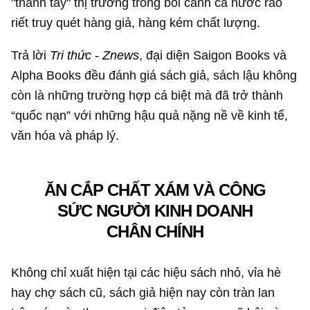
"thanh tẩy" thị trường trong bối cảnh cả nước ráo
riết truy quét hàng giả, hàng kém chất lượng.
Trả lời
Tri thức - Znews
, đại diện Saigon Books và
Alpha Books đều đánh giá sách giả, sách lậu không
còn là những trường hợp cá biệt mà đã trở thành
“quốc nạn” với những hậu quả nặng nề về kinh tế,
văn hóa và pháp lý.
ĂN CẮP CHẤT XÁM VÀ CÔNG
SỨC NGƯỜI KINH DOANH
CHÂN CHÍNH
Không chỉ xuất hiện tại các hiệu sách nhỏ, vỉa hè
hay chợ sách cũ, sách giả hiện nay còn tràn lan