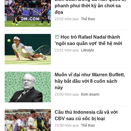
phanh phui thời kỳ ăn chơi sa
đọa
23:02 hôm qua
Thể thao
Học trò Rafael Nadal thành
'ngôi sao quần vợt' thế hệ mới
23:01 hôm qua
Lifestyle
Muốn vĩ đại như Warren Buffett,
hãy bắt đầu với 8 cuốn sách
này
23:00 hôm qua
Kinh doanh
Cầu thủ Indonesia cãi vã với
CĐV sau cú sốc bị loại
23:00 hôm qua
Thể thao