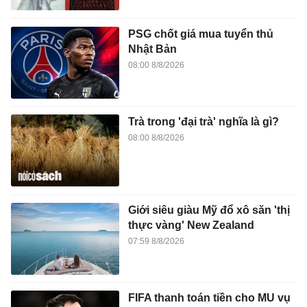
PSG chốt giá mua tuyển thủ
Nhật Bản
08:00 8/8/2026
Trà trong 'đại trà' nghĩa là gì?
08:00 8/8/2026
Giới siêu giàu Mỹ đổ xô săn 'thị
thực vàng' New Zealand
07:59 8/8/2026
FIFA thanh toán tiền cho MU vụ