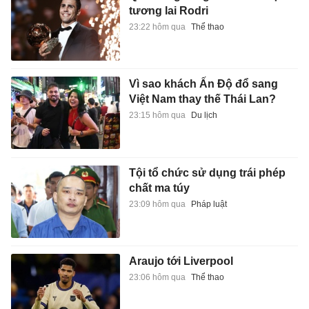
tương lai Rodri
23:22 hôm qua
Thể thao
Vì sao khách Ấn Độ đổ sang
Việt Nam thay thế Thái Lan?
23:15 hôm qua
Du lịch
Tội tổ chức sử dụng trái phép
chất ma túy
23:09 hôm qua
Pháp luật
Araujo tới Liverpool
23:06 hôm qua
Thể thao