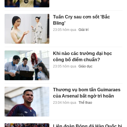
Tuấn Cry sau cơn sốt 'Bắc
Bling'
23:05 hôm qua
Giải trí
Khi nào các trường đại học
công bố điểm chuẩn?
23:05 hôm qua
Giáo dục
Thương vụ bom tấn Guimaraes
của Arsenal bất ngờ trì hoãn
23:04 hôm qua
Thể thao
Liên đoàn Bóng đá Hàn Quốc bị